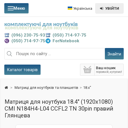
Меню
Українська
УВІЙТИ
комплектуючі для ноутбуків
(096) 230-75-93
(050) 714-97-75
(050) 714-97-75
ForNotebook
Знайти
Ваш кошик
Каталог товарів
порожній, купуємо!
>
Матриці для ноутбуків та планшетів
>
18.x"
Матриця для ноутбука 18.4" (1920x1080)
CMI N184H4-L04 CCFL2 TN 30pin правий
Глянцева