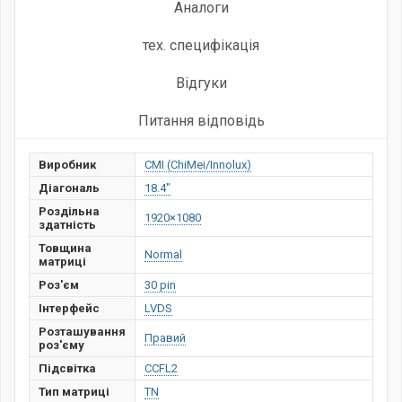
Аналоги
тех. специфікація
Відгуки
Питання відповідь
Виробник
CMI (ChiMei/Innolux)
Діагональ
18.4"
Роздільна
1920×1080
здатність
Товщина
Normal
матриці
Роз'єм
30 pin
Інтерфейс
LVDS
Розташування
Правий
роз'єму
Підсвітка
CCFL2
Тип матриці
TN