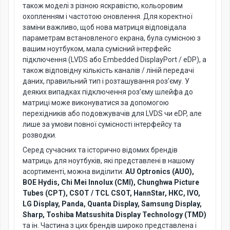
також моделі з різною яскравістю, кольоровим
охопленням і частотою оновлення. Для коректної
заміни важливо, щоб нова матриця відповідала
параметрам встановленого екрана, була сумісною з
вашим ноутбуком, мала сумісний інтерфейс
підключення (LVDS або Embedded DisplayPort / eDP), а
також відповідну кількість каналів / ліній передачі
даних, правильний тип і розташування роз’єму. У
деяких випадках підключення роз’єму шлейфа до
матриці може виконуватися за допомогою
перехідників або подовжувачів для LVDS чи eDP, але
лише за умови повної сумісності інтерфейсу та
розводки.
Серед сучасних та історично відомих брендів
матриць для ноутбуків, які представлені в нашому
асортименті, можна виділити:
AU Optronics (AUO),
BOE Hydis, Chi Mei Innolux (CMI), Chunghwa Picture
Tubes (CPT), CSOT / TCL CSOT, HannStar, HKC, IVO,
LG Display, Panda, Quanta Display, Samsung Display,
Sharp, Toshiba Matsushita Display Technology (TMD)
та ін. Частина з цих брендів широко представлена і