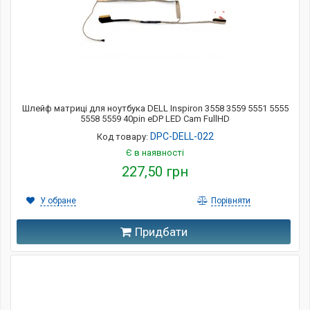
Шлейф матриці для ноутбука DELL Inspiron 3558 3559 5551 5555
5558 5559 40pin eDP LED Cam FullHD
DPC-DELL-022
Код товару:
Є в наявності
227,50 грн
У обране
Порівняти
Придбати