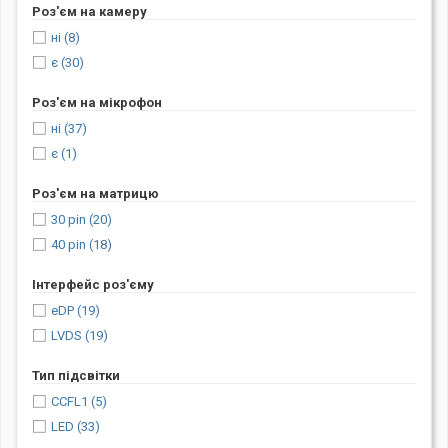
Роз'єм на камеру
ні
(8)
є
(30)
Роз'єм на мікрофон
ні
(37)
є
(1)
Роз'єм на матрицю
30 pin
(20)
40 pin
(18)
Інтерфейс роз'єму
eDP
(19)
LVDS
(19)
Тип підсвітки
CCFL1
(5)
LED
(33)