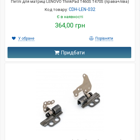
Петлі для матриці LENOVO ThinkPad T460S T470S (права+ліва)
CDH-LEN-032
Код товару:
Є в наявності
364,00 грн
У обране
Порівняти
Придбати