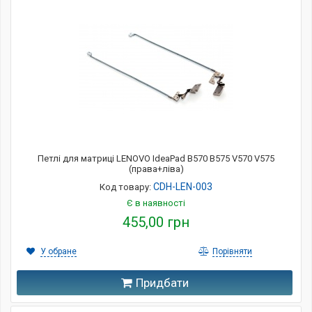
Петлі для матриці LENOVO IdeaPad B570 B575 V570 V575
(права+ліва)
CDH-LEN-003
Код товару:
Є в наявності
455,00 грн
У обране
Порівняти
Придбати