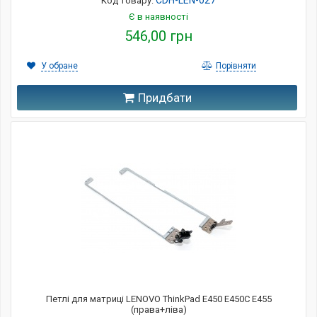
CDH-LEN-027
Код товару:
Є в наявності
546,00 грн
У обране
Порівняти
Придбати
Петлі для матриці LENOVO ThinkPad E450 E450C E455
(права+ліва)