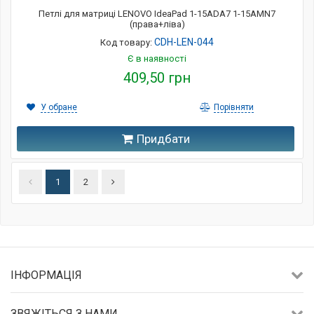
Петлі для матриці LENOVO IdeaPad 1-15ADA7 1-15AMN7
(права+ліва)
CDH-LEN-044
Код товару:
Є в наявності
409,50 грн
У обране
Порівняти
Придбати
1
2
ІНФОРМАЦІЯ
ЗВЯЖІТЬСЯ З НАМИ