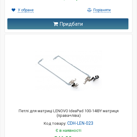
У обране
Порівняти
Придбати
Петлі для матриці LENOVO IdeaPad 100-14IBY матриця
(права+ліва)
CDH-LEN-023
Код товару:
Є в наявності