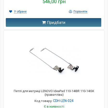
546,00 грн
У обране
Порівняти
Придбати
Петлі для матриці LENOVO IdeaPad 110-14IBR 110-14ISK
(права+ліва)
CDH-LEN-024
Код товару:
Є в наявності