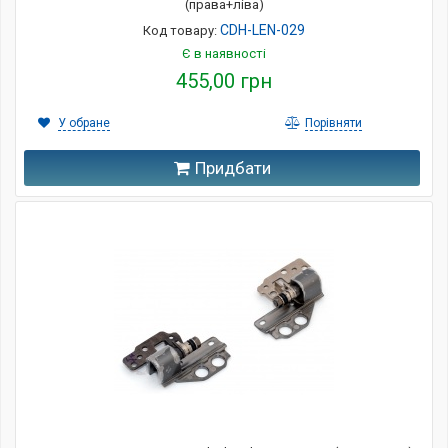
(права+ліва)
CDH-LEN-029
Код товару:
Є в наявності
455,00 грн
У обране
Порівняти
Придбати