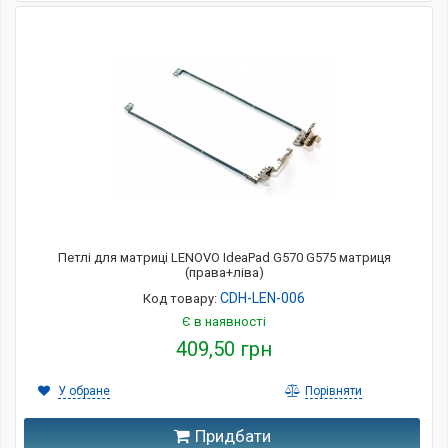
Петлі для матриці LENOVO IdeaPad G570 G575 матриця
(права+ліва)
CDH-LEN-006
Код товару:
Є в наявності
409,50 грн
У обране
Порівняти
Придбати