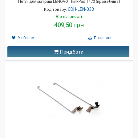
Петлі для матриці LENOVO ThinkPad T470 (права+ліва)
CDH-LEN-033
Код товару:
Є в наявності
409,50 грн
У обране
Порівняти
Придбати