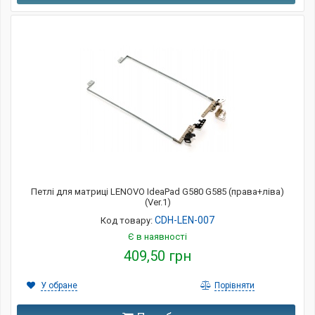
Петлі для матриці LENOVO IdeaPad G580 G585 (права+ліва)
(Ver.1)
CDH-LEN-007
Код товару:
Є в наявності
409,50 грн
У обране
Порівняти