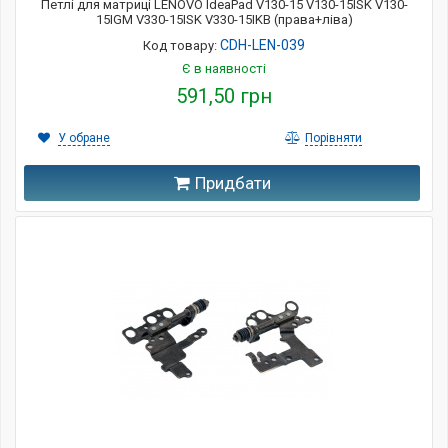
Петлі для матриці LENOVO IdeaPad V130-15 V130-15ISK V130-
15IGM V330-15ISK V330-15IKB (права+ліва)
CDH-LEN-039
Код товару:
Є в наявності
591,50 грн
У обране
Порівняти
Придбати