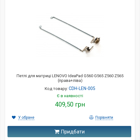
Петлі для матриці LENOVO IdeaPad G560 G565 Z560 Z565
(права+ліва)
CDH-LEN-005
Код товару:
Є в наявності
409,50 грн
У обране
Порівняти
Придбати