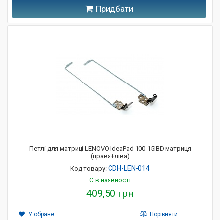
Придбати
Петлі для матриці LENOVO IdeaPad 100-15IBD матриця
(права+ліва)
CDH-LEN-014
Код товару:
Є в наявності
409,50 грн
У обране
Порівняти