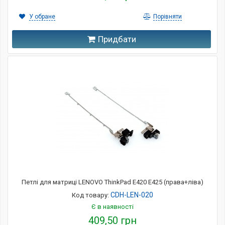
У обране
Порівняти
Придбати
Петлі для матриці LENOVO ThinkPad E420 E425 (права+ліва)
CDH-LEN-020
Код товару:
Є в наявності
409,50 грн