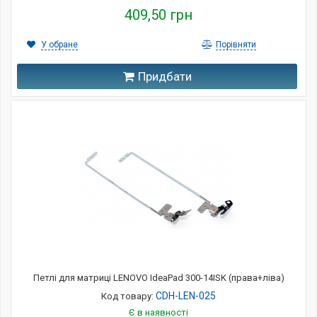
409,50 грн
У обране
Порівняти
Придбати
Петлі для матриці LENOVO IdeaPad 300-14ISK (права+ліва)
CDH-LEN-025
Код товару:
Є в наявності