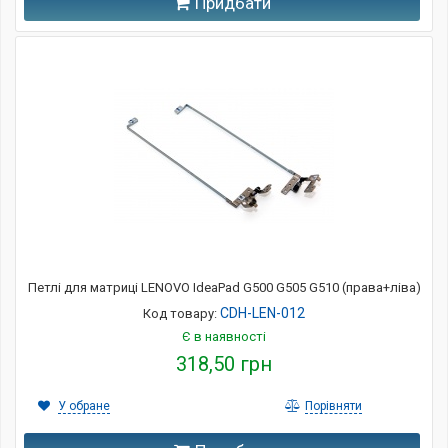
Придбати
Петлі для матриці LENOVO IdeaPad G500 G505 G510 (права+ліва)
CDH-LEN-012
Код товару:
Є в наявності
318,50 грн
У обране
Порівняти