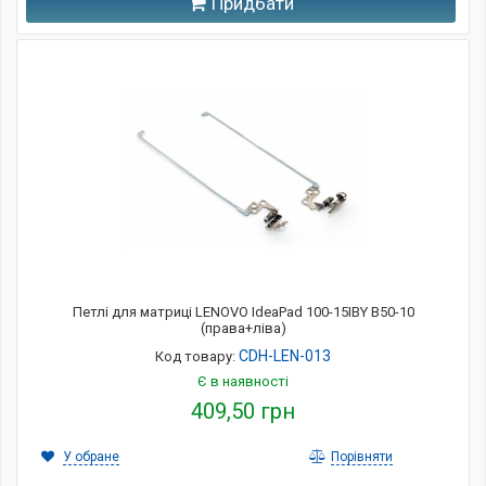
Придбати
Петлі для матриці LENOVO IdeaPad 100-15IBY B50-10
(права+ліва)
CDH-LEN-013
Код товару:
Є в наявності
409,50 грн
У обране
Порівняти