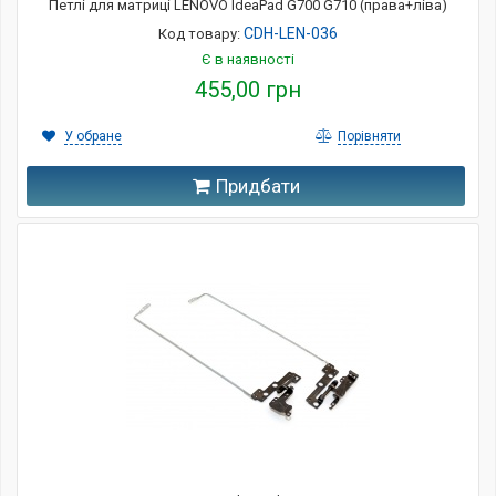
Петлі для матриці LENOVO IdeaPad G700 G710 (права+ліва)
CDH-LEN-036
Код товару:
Є в наявності
455,00 грн
У обране
Порівняти
Придбати