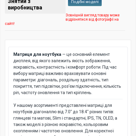
Знятий з
Подібні моделі
виробництва
Зовнішній вигляд товару може
відрізнятися від фотографії на
сайті!
Матриця для ноутбука
— це основний елемент
дисплея, від якого залежить якість зображення,
яскравість, контрастність і комфорт роботи. Під час
вибору матриці важливо враховувати основні
параметри: діагональ, роздільну здатність, тип
покриття, тип підсвітки, роз’єм підключення, кількість
pin, частоту оновлення та тип кріплень.
У нашому асортименті представлені матриці для
ноутбуків діагоналлю від 7.0" до 18.4" різних типів:
глянцеві та матові, Slim і стандартні, IPS, TN, OLED, а
також моделі з різною яскравістю, кольоровим
охопленням і частотою оновлення. Для коректної