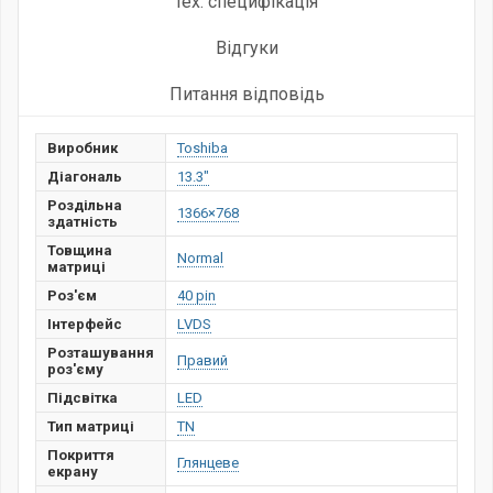
тех. специфікація
Відгуки
Питання відповідь
Виробник
Toshiba
Діагональ
13.3"
Роздільна
1366×768
здатність
Товщина
Normal
матриці
Роз'єм
40 pin
Інтерфейс
LVDS
Розташування
Правий
роз'єму
Підсвітка
LED
Тип матриці
TN
Покриття
Глянцеве
екрану