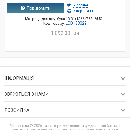
У обране
Повідомити
В порівнянні
Матриця для ноутбука 13.3" (1366x768) AUO...
LCD133029
Код товару:
1 092,00 грн
ІНФОРМАЦІЯ
ЗВЯЖІТЬСЯ З НАМИ
РОЗСИЛКА
4nb.com.ua © 2026 - адаптери живлення, акумуляторні батареї,
вентилятори та системи охолодження, клавіатури, матриці,