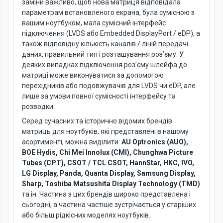
заміни важливо, щоб нова матриця відповідала
параметрам встановленого екрана, була сумісною з
вашим ноутбуком, мала сумісний інтерфейс
підключення (LVDS або Embedded DisplayPort / eDP), а
також відповідну кількість каналів / ліній передачі
даних, правильний тип і розташування роз’єму. У
деяких випадках підключення роз’єму шлейфа до
матриці може виконуватися за допомогою
перехідників або подовжувачів для LVDS чи eDP, але
лише за умови повної сумісності інтерфейсу та
розводки.
Серед сучасних та історично відомих брендів
матриць для ноутбуків, які представлені в нашому
асортименті, можна виділити:
AU Optronics (AUO),
BOE Hydis, Chi Mei Innolux (CMI), Chunghwa Picture
Tubes (CPT), CSOT / TCL CSOT, HannStar, HKC, IVO,
LG Display, Panda, Quanta Display, Samsung Display,
Sharp, Toshiba Matsushita Display Technology (TMD)
та ін. Частина з цих брендів широко представлена і
сьогодні, а частина частіше зустрічається у старіших
або більш рідкісних моделях ноутбуків.