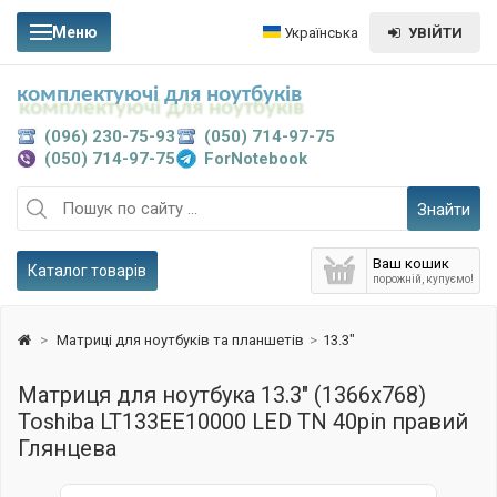
Меню
Українська
УВІЙТИ
комплектуючі для ноутбуків
(096) 230-75-93
(050) 714-97-75
(050) 714-97-75
ForNotebook
Знайти
Ваш кошик
Каталог товарів
порожній, купуємо!
>
Матриці для ноутбуків та планшетів
>
13.3"
Матриця для ноутбука 13.3" (1366x768)
Toshiba LT133EE10000 LED TN 40pin правий
Глянцева