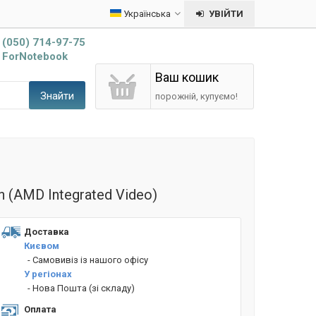
Українська
УВІЙТИ
(050) 714-97-75
ForNotebook
Ваш кошик
Знайти
порожній, купуємо!
n (AMD Integrated Video)
Доставка
Києвом
- Cамовивіз із нашого офісу
У регіонах
- Нова Пошта (зі складу)
Оплата