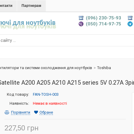
онтакти
Партнерам
(096) 230-75-93
ючі для ноутбуків
(050) 714-97-75
нтилятори та системи охолодження для ноутбуків
>
Toshiba
ellite A200 A205 A210 A215 series 5V 0.27A 3pi
Код товару:
FAN-TOSH-003
Наявність:
Немає в наявності
Порівняти
Обране
227,50 грн