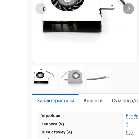
Характеристики
Аналоги
Сумісні p/n
Виробник
Без бр
Напруга (V)
5
Сила струму (А)
0.27