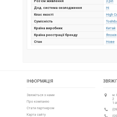
Роз'єм живлення
3 pin
Дод. система охолодження
Ні
Клас якості
High C
Сумісність
Toshib
Країна виробник
Китай
Країна реєстрації бренду
Японія
Стан
Нове
ІНФОРМАЦІЯ
ЗВЯЖІ
Звяжіться з нами
м.
2
Про компанію
1-й
Стати партнером
(09
Карта сайту
(05