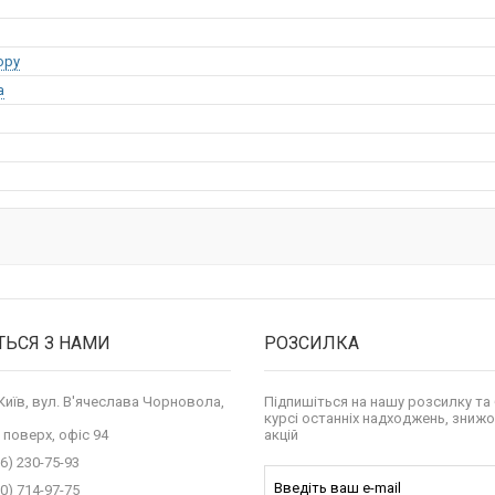
opy
a
ТЬСЯ З НАМИ
РОЗСИЛКА
 Київ, вул. В'ячеслава Чорновола,
Підпишіться на нашу розсилку та 
курсі останніх надходжень, знижо
 поверх, офіс 94
акцій
6) 230-75-93
0) 714-97-75