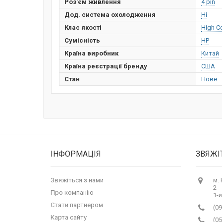
Роз'єм живлення
4 pin
Дод. система охолодження
Ні
Клас якості
High C
Сумісність
HP
Країна виробник
Китай
Країна реєстрації бренду
США
Стан
Нове
ІНФОРМАЦІЯ
ЗВЯЖІ
Звяжіться з нами
м.
2
Про компанію
1-й
Стати партнером
(09
Карта сайту
(05