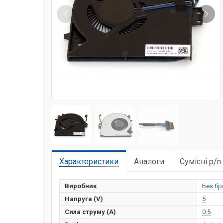
Характеристики
Аналоги
Сумісні p/n
Виробник
Без бр
Напруга (V)
5
Сила струму (А)
0.5