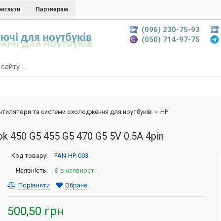
онтакти
Партнерам
(096) 230-75-93
ючі для ноутбуків
(050) 714-97-75
нтилятори та системи охолодження для ноутбуків
>
HP
 450 G5 455 G5 470 G5 5V 0.5A 4pin
Код товару:
FAN-HP-003
Наявність:
Є в наявності
Порівняти
Обране
500,50 грн