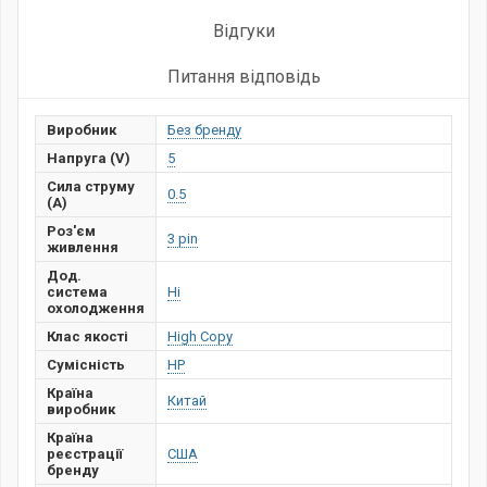
Відгуки
Питання відповідь
Виробник
Без бренду
Напруга (V)
5
Сила струму
0.5
(А)
Роз'єм
3 pin
живлення
Дод.
система
Ні
охолодження
Клас якості
High Copy
Сумісність
HP
Країна
Китай
виробник
Країна
реєстрації
США
бренду