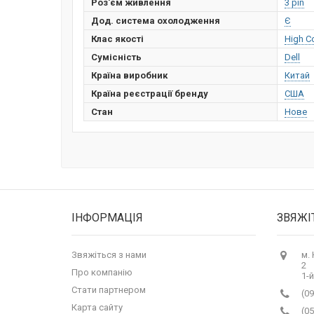
Роз'єм живлення
3 pin
Дод. система охолодження
Є
Клас якості
High C
Сумісність
Dell
Країна виробник
Китай
Країна реєстрації бренду
США
Стан
Нове
ІНФОРМАЦІЯ
ЗВЯЖІ
Звяжіться з нами
м.
2
Про компанію
1-й
Стати партнером
(09
Карта сайту
(05