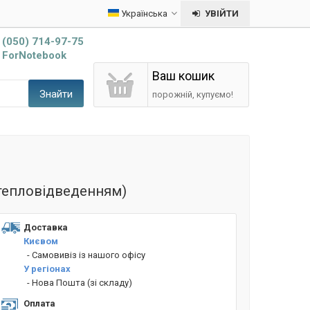
Українська
УВІЙТИ
(050) 714-97-75
ForNotebook
Ваш кошик
Знайти
порожній, купуємо!
з тепловідведенням)
Доставка
Києвом
- Cамовивіз із нашого офісу
У регіонах
- Нова Пошта (зі складу)
Оплата