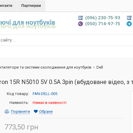
онтакти
Партнерам
(096) 230-75-93
ючі для ноутбуків
(050) 714-97-75
нтилятори та системи охолодження для ноутбуків
>
Dell
ron 15R N5010 5V 0.5A 3pin (вбудоване відео, 
Код товару:
FAN-DELL-005
Наявність:
Немає в наявності
Порівняти
Обране
773,50 грн