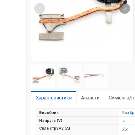
Характеристики
Аналоги
Сумісні p/n
Виробник
Без бр
Напруга (V)
5
Сила струму (А)
0.5