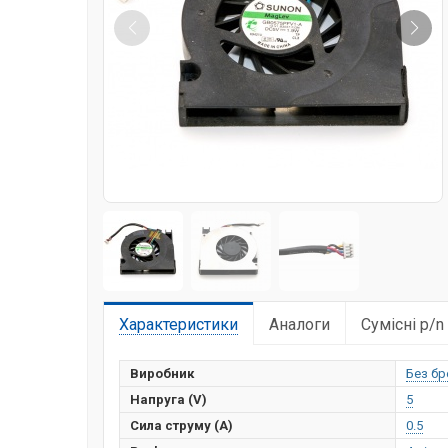
Характеристики
Аналоги
Сумісні p/n
Виробник
Без бр
Напруга (V)
5
Сила струму (А)
0.5