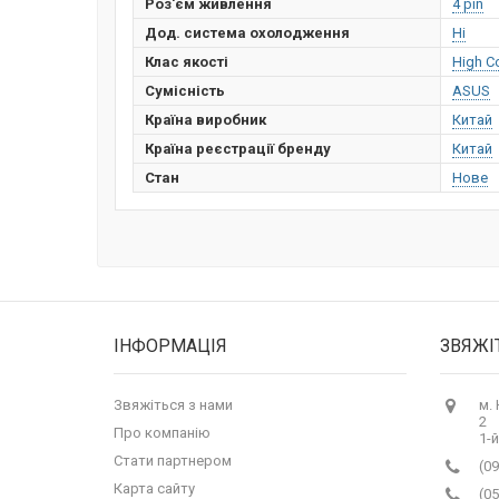
Роз'єм живлення
4 pin
Дод. система охолодження
Ні
Клас якості
High C
Сумісність
ASUS
Країна виробник
Китай
Країна реєстрації бренду
Китай
Стан
Нове
ІНФОРМАЦІЯ
ЗВЯЖІ
Звяжіться з нами
м.
2
Про компанію
1-й
Стати партнером
(09
Карта сайту
(05