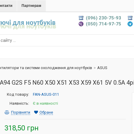
онтакти
Партнерам
(096) 230-75-93
ючі для ноутбуків
(050) 714-97-75
нтилятори та системи охолодження для ноутбуків
>
ASUS
94 G2S F5 N60 X50 X51 X53 X59 X61 5V 0.5A 4p
Код товару:
FAN-ASUS-011
Наявність:
Є в наявності
Порівняти
Обране
318,50 грн