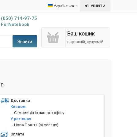
Українська
УВІЙТИ
(050) 714-97-75
ForNotebook
Ваш кошик
Знайти
порожній, купуємо!
in
Доставка
Києвом
- Cамовивіз із нашого офісу
У регіонах
- Нова Пошта (зі складу)
Оплата