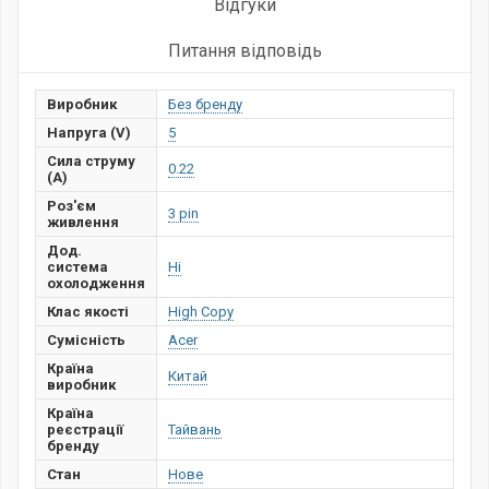
Відгуки
Питання відповідь
Виробник
Без бренду
Напруга (V)
5
Сила струму
0.22
(А)
Роз'єм
3 pin
живлення
Дод.
система
Ні
охолодження
Клас якості
High Copy
Сумісність
Acer
Країна
Китай
виробник
Країна
реєстрації
Тайвань
бренду
Стан
Нове