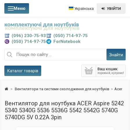
Меню
Українська
УВІЙТИ
комплектуючі для ноутбуків
(096) 230-75-93
(050) 714-97-75
(050) 714-97-75
ForNotebook
Знайти
Ваш кошик
Каталог товарів
порожній, купуємо!
>
Вентилятори та системи охолодження для ноутбуків
>
Acer
Вентилятор для ноутбука ACER Aspire 5242
5340 5340G 5536 5536G 5542 5542G 5740G
5740DG 5V 0.22A 3pin