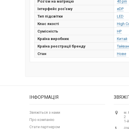
Роз'єм на матрицю
40 pin
Інтерфейс роз'єму
eDP
Тип підсвітки
LED
Клас якості
High C
Сумісність
HP
Країна виробник
Китай
Країна реєстрації бренду
Тайван
Стан
Нове
ІНФОРМАЦІЯ
ЗВЯЖІ
Звяжіться з нами
м.
2
Про компанію
1-й
Стати партнером
(09