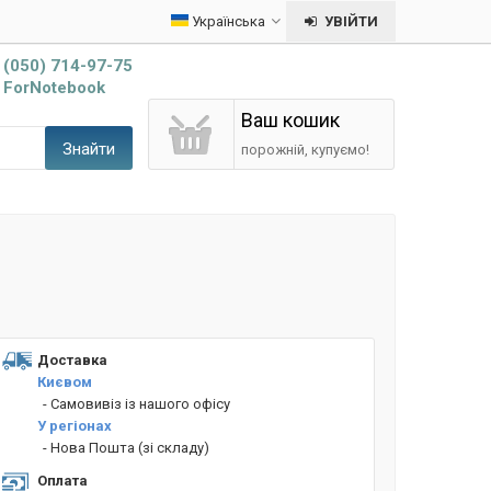
Українська
УВІЙТИ
(050) 714-97-75
ForNotebook
Ваш кошик
Знайти
порожній, купуємо!
Доставка
Києвом
- Cамовивіз із нашого офісу
У регіонах
- Нова Пошта (зі складу)
Оплата