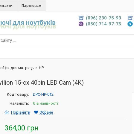
онтакти
Партнерам
(096) 230-75-93
ючі для ноутбуків
(050) 714-97-75
ейфи для матриць
>
HP
lion 15-cx 40pin LED Cam (4K)
Код товару:
DPC-HP-012
Наявність:
Є в наявності
Порівняти
Обране
364,00 грн