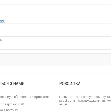
opy
ь
ТЬСЯ З НАМИ
РОЗСИЛКА
 Київ, вул. В'ячеслава Чорновола,
Підпишіться на нашу розсилку та 
курсі останніх надходжень, знижо
 поверх, офіс 94
акцій
6) 230-75-93