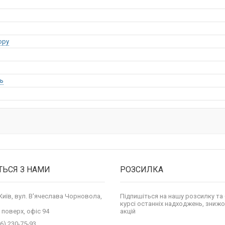
opy
ь
ТЬСЯ З НАМИ
РОЗСИЛКА
 Київ, вул. В'ячеслава Чорновола,
Підпишіться на нашу розсилку та 
курсі останніх надходжень, знижо
 поверх, офіс 94
акцій
6) 230-75-93