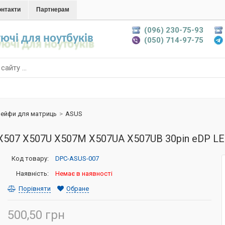
онтакти
Партнерам
(096) 230-75-93
ючі для ноутбуків
(050) 714-97-75
ейфи для матриць
>
ASUS
X507 X507U X507M X507UA X507UB 30pin eDP L
Код товару:
DPC-ASUS-007
Наявність:
Немає в наявності
Порівняти
Обране
500,50 грн