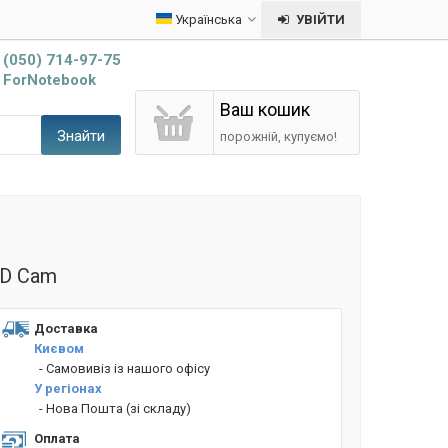
Українська
УВІЙТИ
(050) 714-97-75
ForNotebook
Ваш кошик
Знайти
порожній, купуємо!
ED Cam
Доставка
Києвом
- Cамовивіз із нашого офісу
У регіонах
- Нова Пошта (зі складу)
Оплата