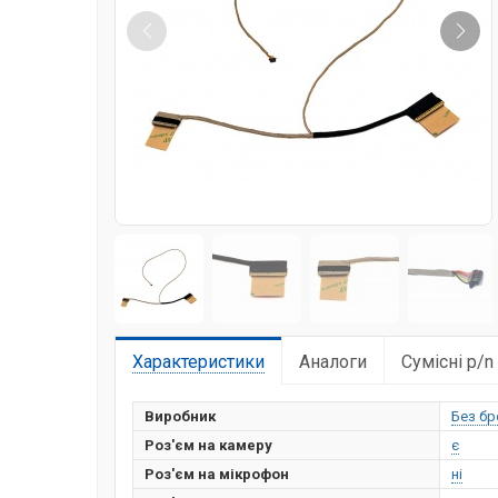
Характеристики
Аналоги
Сумісні p/n
Виробник
Без бр
Роз'єм на камеру
є
Роз'єм на мікрофон
ні