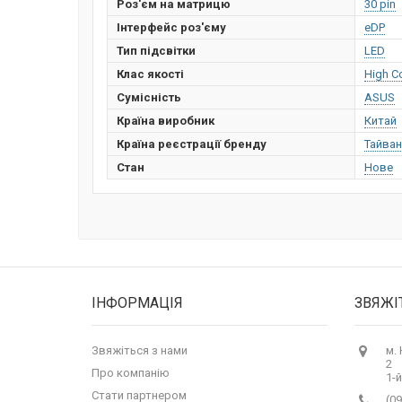
Роз'єм на матрицю
30 pin
Інтерфейс роз'єму
eDP
Тип підсвітки
LED
Клас якості
High C
Сумісність
ASUS
Країна виробник
Китай
Країна реєстрації бренду
Тайван
Стан
Нове
ІНФОРМАЦІЯ
ЗВЯЖІ
Звяжіться з нами
м.
2
Про компанію
1-й
Стати партнером
(09