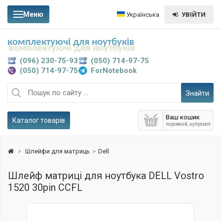
Меню
Українська
УВІЙТИ
комплектуючі для ноутбуків
(096) 230-75-93
(050) 714-97-75
(050) 714-97-75
ForNotebook
Знайти
Ваш кошик
Каталог товарів
порожній, купуємо!
>
Шлейфи для матриць
>
Dell
Шлейф матриці для ноутбука DELL Vostro
1520 30pin CCFL