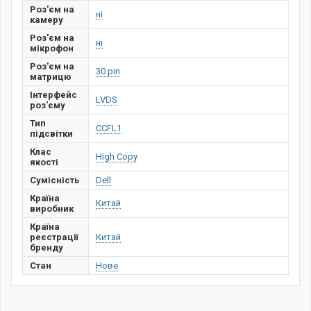
Роз'єм на
ні
камеру
Роз'єм на
ні
мікрофон
Роз'єм на
30 pin
матрицю
Інтерфейс
LVDS
роз'єму
Тип
CCFL1
підсвітки
Клас
High Copy
якості
Сумісність
Dell
Країна
Китай
виробник
Країна
реєстрації
Китай
бренду
Стан
Нове