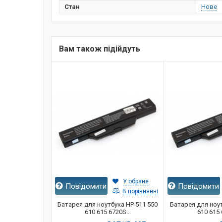
Стан
Нове
Вам також підійдуть
У обране
Повідомити
Повідомити
В порівнянні
Батарея для ноутбука HP 511 550
Батарея для ноут
610 615 6720S...
610 615 