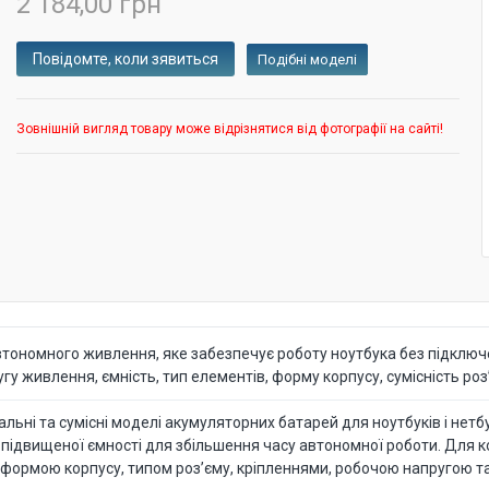
2 184,00 грн
Подібні моделі
Зовнішній вигляд товару може відрізнятися від фотографії на сайті!
тономного живлення, яке забезпечує роботу ноутбука без підключе
 живлення, ємність, тип елементів, форму корпусу, сумісність роз’
ьні та сумісні моделі акумуляторних батарей для ноутбуків і нетбуків
 підвищеної ємності для збільшення часу автономної роботи. Для 
 формою корпусу, типом роз’єму, кріпленнями, робочою напругою т