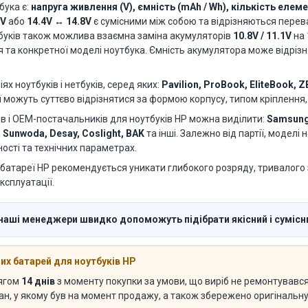
бука є:
напруга живлення (V), ємність (mAh / Wh), кількість елемен
1V
або
14.4V ↔ 14.8V
є сумісними між собою та відрізняються пере
буків також можлива взаємна заміна акумуляторів
10.8V / 11.1V
на
я та конкретної моделі ноутбука. Ємність акумулятора може відріз
х ноутбуків і нетбуків, серед яких:
Pavilion, ProBook, EliteBook, 
ї можуть суттєво відрізнятися за формою корпусу, типом кріплення,
 і OEM-постачальників для ноутбуків HP можна виділити:
Samsung 
, Sunwoda, Desay, Coslight, BAK
та інші. Залежно від партії, моделі
ості та технічних параметрах.
батареї HP рекомендується уникати глибокого розряду, тривалого з
ксплуатації.
 наші менеджери швидко допоможуть підібрати якісний і сумісн
х батарей для ноутбуків HP
тягом
14 днів
з моменту покупки за умови, що виріб не ремонтувався 
тан, у якому був на момент продажу, а також збережено оригінальн