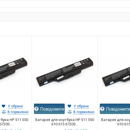
У обране
У обране
Повідомити
Повідомит
В порівнянні
В порівнянні
бука HP 511 550
Батарея для ноутбука HP 511 550
Батарея для ноу
6720S...
610 615 6720S...
610 615