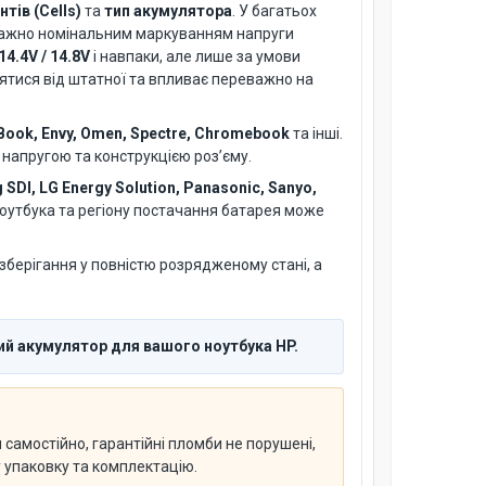
тів (Cells)
та
тип акумулятора
. У багатьох
важно номінальним маркуванням напруги
14.4V / 14.8V
і навпаки, але лише за умови
нятися від штатної та впливає переважно на
ZBook, Envy, Omen, Spectre, Chromebook
та інші.
 напругою та конструкцією роз’єму.
SDI, LG Energy Solution, Panasonic, Sanyo,
 ноутбука та регіону постачання батарея може
берігання у повністю розрядженому стані, а
ий акумулятор для вашого ноутбука HP.
самостійно, гарантійні пломби не порушені,
у упаковку та комплектацію.