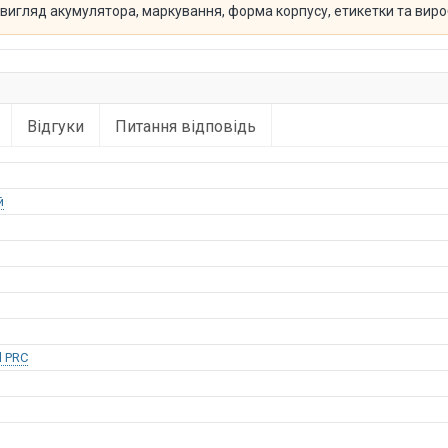
й вигляд акумулятора, маркування, форма корпусу, етикетки та вир
Відгуки
Питання відповідь
й
l PRC