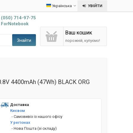
Українська
УВІЙТИ
(050) 714-97-75
ForNotebook
Ваш кошик
Знайти
порожній, купуємо!
10.8V 4400mAh (47Wh) BLACK ORG
Доставка
Києвом
- Cамовивіз із нашого офісу
У регіонах
- Нова Пошта (зі складу)