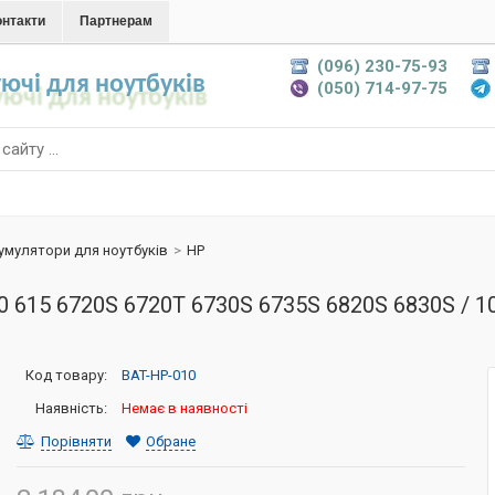
онтакти
Партнерам
(096) 230-75-93
ючі для ноутбуків
(050) 714-97-75
умулятори для ноутбуків
>
HP
0 615 6720S 6720T 6730S 6735S 6820S 6830S / 
Код товару:
BAT-HP-010
Наявність:
Немає в наявності
Порівняти
Обране