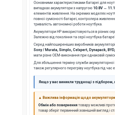
Основними характеристиками батареї для ноут
випадках акумулятори з напругою
10.8V ↔ 11.
елементів живлення. На окремих моделях ноут
повної сумісності батареї, контролера живленн
тривалість автономної роботи ноутбука.
Акумулятори HP використовуються в різних серія
Залежно від покоління та серії ноутбука батаре
Серед найпоширеніших виробників акумуляторів
Sony / Murata, Simplo, Celxpert, Dynapack, BYD
мати різне OEM-виконання при однаковій сумісн
Для збільшення терміну служби акумуляторної 
також регулярного перегріву ноутбука під час е
Якщо у вас виникли труднощі з підбором,
▲ Важлива інформація щодо акумуляторни
Обмін або повернення
товару можливі про
товар зберіг первинний зовнішній вигляд і с