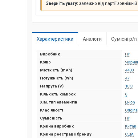
Зверніть увагу:
залежно від партії зовнішні
Характеристики
Аналоги
Сумісні p/n
Виробник
HP
Колір
Чорни
Місткість (mAh)
4400
Потужність (Wh)
47
Напруга (V)
10.8
Кількість комірок
6
Хім. тип елементів
Li-Ion
Клас якості
Origina
Сумісність
HP
Країна виробник
Китай
Країна реєстрації бренду
США