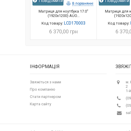
Повідомити
Повідомити
В порівнянні
Матриця для ноутбука 17.0"
Матриця для н
(1920x1200) AUO...
(1920x120
LCD170003
Код товару:
Код товару:
6 370,00 грн
6 370,
ІНФОРМАЦІЯ
ЗВЯЖІ
Звяжіться з нами
м.
2
Про компанію
1-й
Стати партнером
(09
Карта сайту
(05
sa