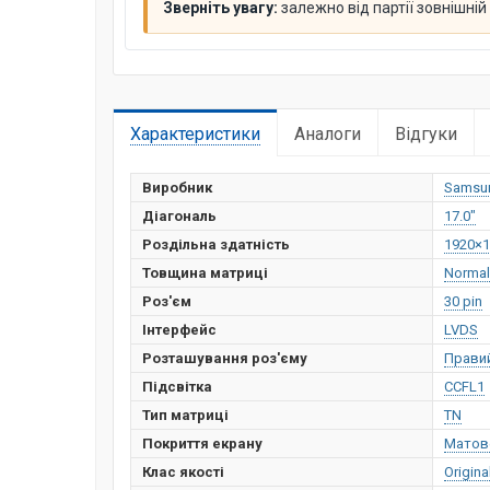
Зверніть увагу:
залежно від партії зовнішні
Характеристики
Аналоги
Відгуки
Виробник
Samsu
Діагональ
17.0"
Роздільна здатність
1920×1
Товщина матриці
Normal
Роз'єм
30 pin
Інтерфейс
LVDS
Розташування роз'єму
Прави
Підсвітка
CCFL1
Тип матриці
TN
Покриття екрану
Матов
Клас якості
Origina