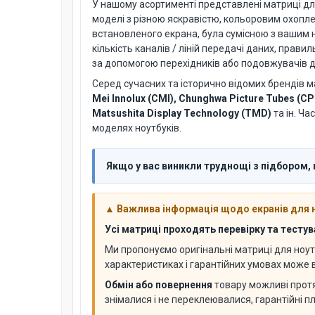
У нашому асортименті представлені матриці для но
моделі з різною яскравістю, кольоровим охопл
встановленого екрана, була сумісною з вашим н
кількість каналів / ліній передачі даних, пра
за допомогою перехідників або подовжувачів дл
Серед сучасних та історично відомих брендів м
Mei Innolux (CMI), Chunghwa Picture Tubes (CP
Matsushita Display Technology (TMD)
та ін. Ча
моделях ноутбуків.
Якщо у вас виникли труднощі з підбором,
▲ Важлива інформація щодо екранів для 
Усі матриці проходять перевірку та тесту
Ми пропонуємо оригінальні матриці для ноут
характеристиках і гарантійних умовах може
Обмін або повернення
товару можливі про
знімалися і не переклеювалися, гарантійні п