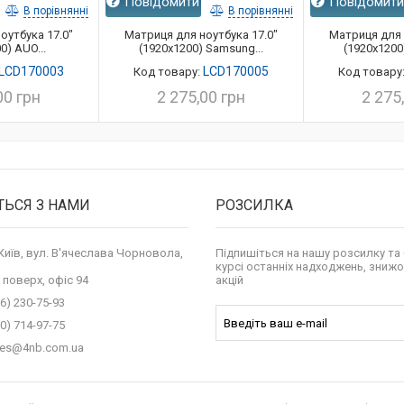
Повідомити
Повідомит
В порівнянні
В порівнянні
оутбука 17.0"
Матриця для ноутбука 17.0"
Матриця для 
0) AUO...
(1920x1200) Samsung...
(1920x1200
LCD170003
LCD170005
Код товару:
Код товару
00 грн
2 275,00 грн
2 275
ТЬСЯ З НАМИ
РОЗСИЛКА
 Київ, вул. В'ячеслава Чорновола,
Підпишіться на нашу розсилку та 
курсі останніх надходжень, знижо
 поверх, офіс 94
акцій
6) 230-75-93
0) 714-97-75
les@4nb.com.ua