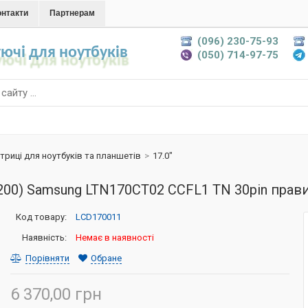
онтакти
Партнерам
(096) 230-75-93
ючі для ноутбуків
(050) 714-97-75
триці для ноутбуків та планшетів
>
17.0"
1200) Samsung LTN170CT02 CCFL1 TN 30pin прав
Код товару:
LCD170011
Наявність:
Немає в наявності
Порівняти
Обране
6 370,00 грн