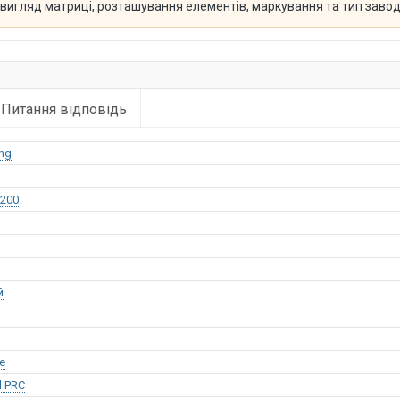
й вигляд матриці, розташування елементів, маркування та тип заво
Питання відповідь
ng
200
й
е
l PRC