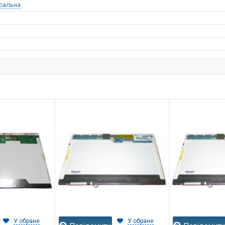
сальна
У обране
У обране