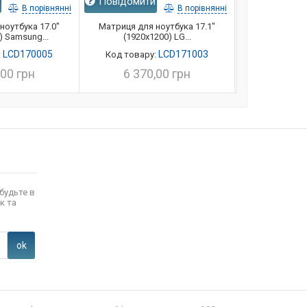
и
Повідомити
Повідомит
В порівнянні
В порівнянні
ноутбука 17.0"
Матриця для ноутбука 17.1"
Матриця для
) Samsung...
(1920x1200) LG...
(1920x1
LCD170005
LCD171003
:
Код товару:
Код товар
,00 грн
6 370,00 грн
6 370
будьте в
к та
ok