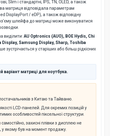
і, Slim і стандартні, IPS, TN, OLED, а також
нова матриця відповідала параметрам
 DisplayPort / eDP), а також відповідну
 роз’єму шлейфа до матриці може виконуватися
розводки.
на виділити:
AU Optronics (AUO), BOE Hydis, Chi
a Display, Samsung Display, Sharp, Toshiba
іше зустрічається у старіших або більш рідкісних
й варіант матриці для ноутбука.
 постачальників з Китаю та Тайваню.
якості LCD-панелей. Для окремих позицій у
имих особливостей піксельної структури.
самостійно, захисні плівки з дисплею не
н, у якому був на момент продажу.