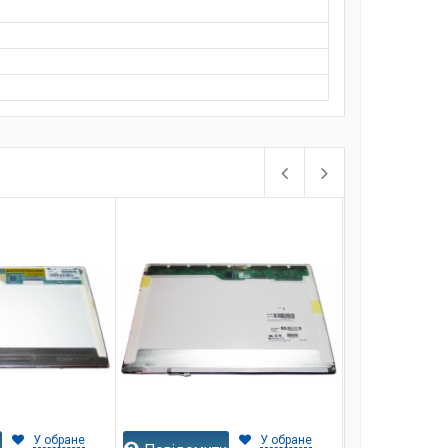
У обране
У обране