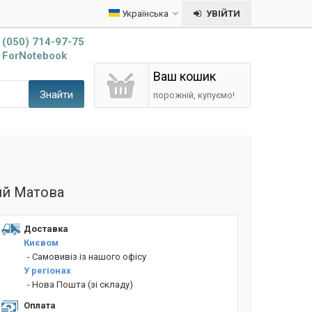
Українська
УВІЙТИ
(050) 714-97-75
ForNotebook
Ваш кошик
Знайти
порожній, купуємо!
ий Матова
Доставка
Києвом
- Cамовивіз із нашого офісу
У регіонах
- Нова Пошта (зі складу)
Оплата