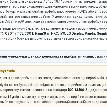
утбуків діагоналлю від 7.0" до 18.4" різних типів: глянцеві та матов
енням і частотою оновлення. Для коректної заміни важливо, щоб 
оутбуком, мала сумісний інтерфейс підключення (LVDS або Embedded
вильний тип і розташування роз’єму. У деяких випадках підключення
я LVDS чи eDP, але лише за умови повної сумісності інтерфейсу та 
атриць для ноутбуків, які представлені в нашому асортименті, мож
T), CSOT / TCL CSOT, HannStar, HKC, IVO, LG Display, Panda, Quant
стина з цих брендів широко представлена і сьогодні, а частина част
 наші менеджери швидко допоможуть підібрати якісний, сумісни
ноутбуків
вання
під час приймання на склад після постачання від виробників і
буків та нетбуків, які відповідають загальноприйнятим вимогам до 
 використовуватися посилання на стандарт
ISO 13406-2
щодо допуст
тягом
14 днів
з моменту покупки за умови, що виріб не ремонтувався 
ломби не порушені, а товар зберіг первинний зовнішній вигляд і ста