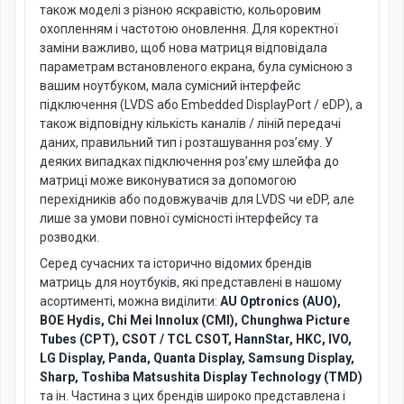
також моделі з різною яскравістю, кольоровим
охопленням і частотою оновлення. Для коректної
заміни важливо, щоб нова матриця відповідала
параметрам встановленого екрана, була сумісною з
вашим ноутбуком, мала сумісний інтерфейс
підключення (LVDS або Embedded DisplayPort / eDP), а
також відповідну кількість каналів / ліній передачі
даних, правильний тип і розташування роз’єму. У
деяких випадках підключення роз’єму шлейфа до
матриці може виконуватися за допомогою
перехідників або подовжувачів для LVDS чи eDP, але
лише за умови повної сумісності інтерфейсу та
розводки.
Серед сучасних та історично відомих брендів
матриць для ноутбуків, які представлені в нашому
асортименті, можна виділити:
AU Optronics (AUO),
BOE Hydis, Chi Mei Innolux (CMI), Chunghwa Picture
Tubes (CPT), CSOT / TCL CSOT, HannStar, HKC, IVO,
LG Display, Panda, Quanta Display, Samsung Display,
Sharp, Toshiba Matsushita Display Technology (TMD)
та ін. Частина з цих брендів широко представлена і