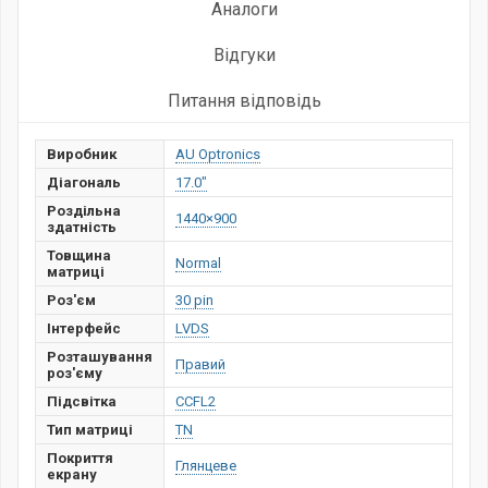
Аналоги
Відгуки
Питання відповідь
Виробник
AU Optronics
Діагональ
17.0"
Роздільна
1440×900
здатність
Товщина
Normal
матриці
Роз'єм
30 pin
Інтерфейс
LVDS
Розташування
Правий
роз'єму
Підсвітка
CCFL2
Тип матриці
TN
Покриття
Глянцеве
екрану