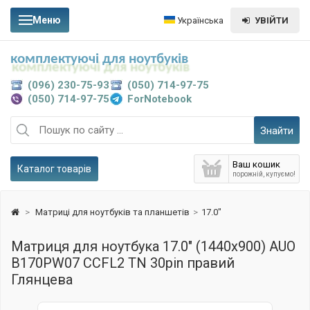
Меню
Українська
УВІЙТИ
комплектуючі для ноутбуків
(096) 230-75-93
(050) 714-97-75
(050) 714-97-75
ForNotebook
Знайти
Ваш кошик
Каталог товарів
порожній, купуємо!
>
Матриці для ноутбуків та планшетів
>
17.0"
Матриця для ноутбука 17.0" (1440x900) AUO
B170PW07 CCFL2 TN 30pin правий
Глянцева