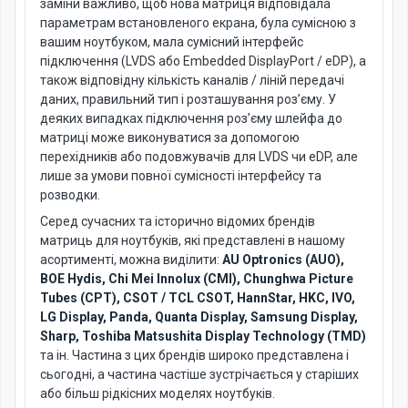
заміни важливо, щоб нова матриця відповідала
параметрам встановленого екрана, була сумісною з
вашим ноутбуком, мала сумісний інтерфейс
підключення (LVDS або Embedded DisplayPort / eDP), а
також відповідну кількість каналів / ліній передачі
даних, правильний тип і розташування роз’єму. У
деяких випадках підключення роз’єму шлейфа до
матриці може виконуватися за допомогою
перехідників або подовжувачів для LVDS чи eDP, але
лише за умови повної сумісності інтерфейсу та
розводки.
Серед сучасних та історично відомих брендів
матриць для ноутбуків, які представлені в нашому
асортименті, можна виділити:
AU Optronics (AUO),
BOE Hydis, Chi Mei Innolux (CMI), Chunghwa Picture
Tubes (CPT), CSOT / TCL CSOT, HannStar, HKC, IVO,
LG Display, Panda, Quanta Display, Samsung Display,
Sharp, Toshiba Matsushita Display Technology (TMD)
та ін. Частина з цих брендів широко представлена і
сьогодні, а частина частіше зустрічається у старіших
або більш рідкісних моделях ноутбуків.