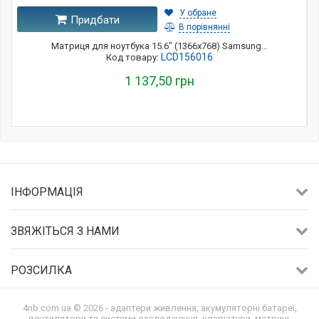
У обране
Придбати
В порівнянні
Матриця для ноутбука 15.6" (1366x768) Samsung...
LCD156016
Код товару:
1 137,50 грн
ІНФОРМАЦІЯ
ЗВЯЖІТЬСЯ З НАМИ
РОЗСИЛКА
4nb.com.ua © 2026 - адаптери живлення, акумуляторні батареї,
вентилятори та системи охолодження, клавіатури, матриці,