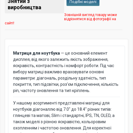
Знятий з
Подібні моделі
виробництва
Зовнішній вигляд товару може
відрізнятися від фотографії на
сайті!
Матриця для ноутбука
— це основний елемент
дисплея, від якого залежить якість зображення,
яскравість, контрастність і комфорт роботи. Під час
вибору матриці важливо враховувати основні
параметри: діагональ, роздільну здатність, тип
покриття, тип підсвітки, роз’єм підключення, кількість
pin, частоту оновлення та тип кріплень.
У нашому асортименті представлені матриці для
ноутбуків діагоналлю від 7.0" до 18.4" різних типів:
глянцеві та матові, Slim і стандартні, IPS, TN, OLED, а
також моделі з різною яскравістю, кольоровим
охопленням і частотою оновлення. Для коректної