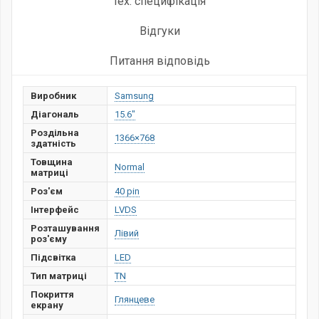
тех. специфікація
Відгуки
Питання відповідь
Виробник
Samsung
Діагональ
15.6"
Роздільна
1366×768
здатність
Товщина
Normal
матриці
Роз'єм
40 pin
Інтерфейс
LVDS
Розташування
Лівий
роз'єму
Підсвітка
LED
Тип матриці
TN
Покриття
Глянцеве
екрану