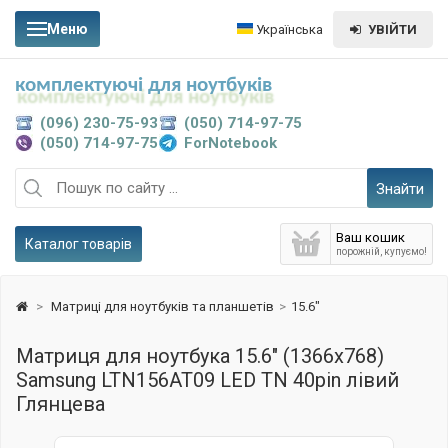
Меню
Українська
УВІЙТИ
комплектуючі для ноутбуків
(096) 230-75-93
(050) 714-97-75
(050) 714-97-75
ForNotebook
Знайти
Ваш кошик
Каталог товарів
порожній, купуємо!
>
Матриці для ноутбуків та планшетів
>
15.6"
Матриця для ноутбука 15.6" (1366x768)
Samsung LTN156AT09 LED TN 40pin лівий
Глянцева