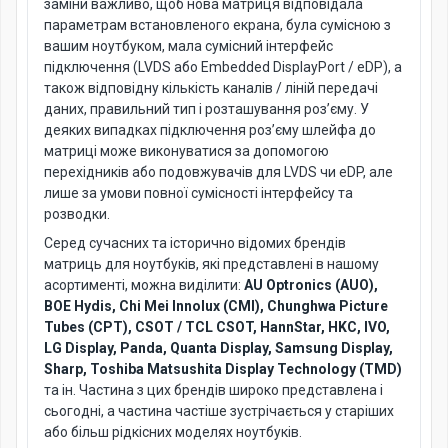
заміни важливо, щоб нова матриця відповідала
параметрам встановленого екрана, була сумісною з
вашим ноутбуком, мала сумісний інтерфейс
підключення (LVDS або Embedded DisplayPort / eDP), а
також відповідну кількість каналів / ліній передачі
даних, правильний тип і розташування роз’єму. У
деяких випадках підключення роз’єму шлейфа до
матриці може виконуватися за допомогою
перехідників або подовжувачів для LVDS чи eDP, але
лише за умови повної сумісності інтерфейсу та
розводки.
Серед сучасних та історично відомих брендів
матриць для ноутбуків, які представлені в нашому
асортименті, можна виділити:
AU Optronics (AUO),
BOE Hydis, Chi Mei Innolux (CMI), Chunghwa Picture
Tubes (CPT), CSOT / TCL CSOT, HannStar, HKC, IVO,
LG Display, Panda, Quanta Display, Samsung Display,
Sharp, Toshiba Matsushita Display Technology (TMD)
та ін. Частина з цих брендів широко представлена і
сьогодні, а частина частіше зустрічається у старіших
або більш рідкісних моделях ноутбуків.