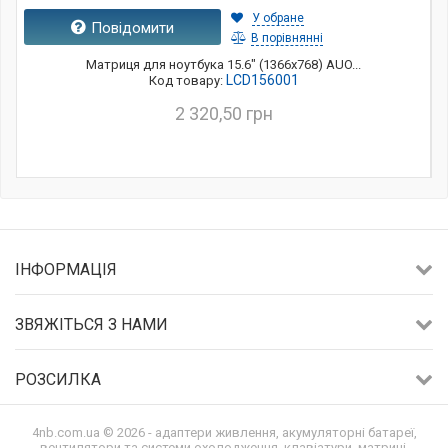
У обране
Повідомити
В порівнянні
Матриця для ноутбука 15.6" (1366x768) AUO...
LCD156001
Код товару:
2 320,50 грн
ІНФОРМАЦІЯ
ЗВЯЖІТЬСЯ З НАМИ
РОЗСИЛКА
4nb.com.ua © 2026 - адаптери живлення, акумуляторні батареї,
вентилятори та системи охолодження, клавіатури, матриці,