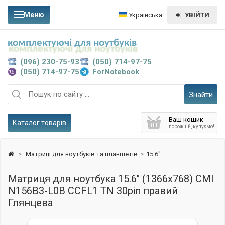
Меню
Українська
УВІЙТИ
комплектуючі для ноутбуків
(096) 230-75-93
(050) 714-97-75
(050) 714-97-75
ForNotebook
Знайти
Ваш кошик
Каталог товарів
порожній, купуємо!
>
Матриці для ноутбуків та планшетів
>
15.6"
Матриця для ноутбука 15.6" (1366x768) CMI
N156B3-L0B CCFL1 TN 30pin правий
Глянцева