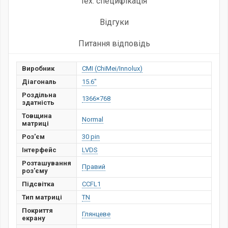
тех. специфікація
Відгуки
Питання відповідь
Виробник
CMI (ChiMei/Innolux)
Діагональ
15.6"
Роздільна
1366×768
здатність
Товщина
Normal
матриці
Роз'єм
30 pin
Інтерфейс
LVDS
Розташування
Правий
роз'єму
Підсвітка
CCFL1
Тип матриці
TN
Покриття
Глянцеве
екрану