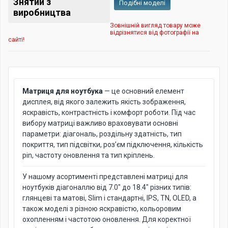
Знятий з
Подібні моделі
виробництва
Зовнішній вигляд товару може
відрізнятися від фотографії на
сайті!
Матриця для ноутбука
— це основний елемент
дисплея, від якого залежить якість зображення,
яскравість, контрастність і комфорт роботи. Під час
вибору матриці важливо враховувати основні
параметри: діагональ, роздільну здатність, тип
покриття, тип підсвітки, роз’єм підключення, кількість
pin, частоту оновлення та тип кріплень.
У нашому асортименті представлені матриці для
ноутбуків діагоналлю від 7.0" до 18.4" різних типів:
глянцеві та матові, Slim і стандартні, IPS, TN, OLED, а
також моделі з різною яскравістю, кольоровим
охопленням і частотою оновлення. Для коректної