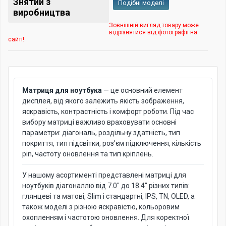
Знятий з
Подібні моделі
виробництва
Зовнішній вигляд товару може
відрізнятися від фотографії на
сайті!
Матриця для ноутбука
— це основний елемент
дисплея, від якого залежить якість зображення,
яскравість, контрастність і комфорт роботи. Під час
вибору матриці важливо враховувати основні
параметри: діагональ, роздільну здатність, тип
покриття, тип підсвітки, роз’єм підключення, кількість
pin, частоту оновлення та тип кріплень.
У нашому асортименті представлені матриці для
ноутбуків діагоналлю від 7.0" до 18.4" різних типів:
глянцеві та матові, Slim і стандартні, IPS, TN, OLED, а
також моделі з різною яскравістю, кольоровим
охопленням і частотою оновлення. Для коректної