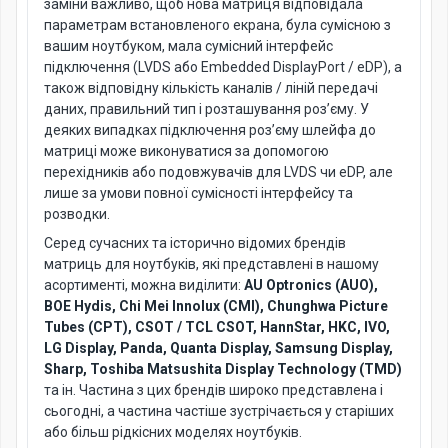
заміни важливо, щоб нова матриця відповідала
параметрам встановленого екрана, була сумісною з
вашим ноутбуком, мала сумісний інтерфейс
підключення (LVDS або Embedded DisplayPort / eDP), а
також відповідну кількість каналів / ліній передачі
даних, правильний тип і розташування роз’єму. У
деяких випадках підключення роз’єму шлейфа до
матриці може виконуватися за допомогою
перехідників або подовжувачів для LVDS чи eDP, але
лише за умови повної сумісності інтерфейсу та
розводки.
Серед сучасних та історично відомих брендів
матриць для ноутбуків, які представлені в нашому
асортименті, можна виділити:
AU Optronics (AUO),
BOE Hydis, Chi Mei Innolux (CMI), Chunghwa Picture
Tubes (CPT), CSOT / TCL CSOT, HannStar, HKC, IVO,
LG Display, Panda, Quanta Display, Samsung Display,
Sharp, Toshiba Matsushita Display Technology (TMD)
та ін. Частина з цих брендів широко представлена і
сьогодні, а частина частіше зустрічається у старіших
або більш рідкісних моделях ноутбуків.