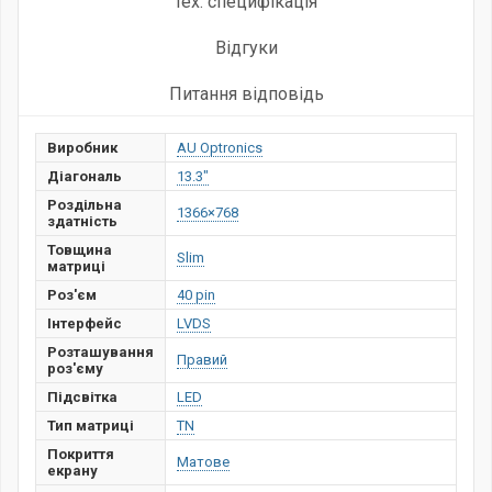
тех. специфікація
Відгуки
Питання відповідь
Виробник
AU Optronics
Діагональ
13.3"
Роздільна
1366×768
здатність
Товщина
Slim
матриці
Роз'єм
40 pin
Інтерфейс
LVDS
Розташування
Правий
роз'єму
Підсвітка
LED
Тип матриці
TN
Покриття
Матове
екрану