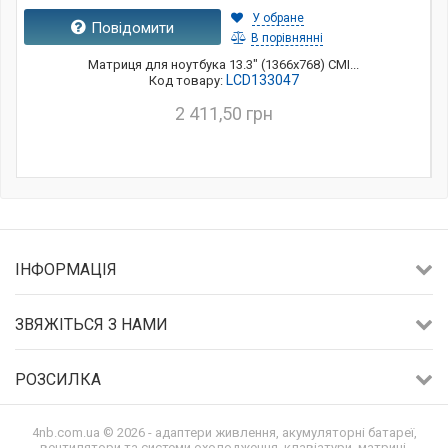
У обране
Повідомити
В порівнянні
Матриця для ноутбука 13.3" (1366x768) CMI...
LCD133047
Код товару:
2 411,50 грн
ІНФОРМАЦІЯ
ЗВЯЖІТЬСЯ З НАМИ
РОЗСИЛКА
4nb.com.ua © 2026 - адаптери живлення, акумуляторні батареї,
вентилятори та системи охолодження, клавіатури, матриці,