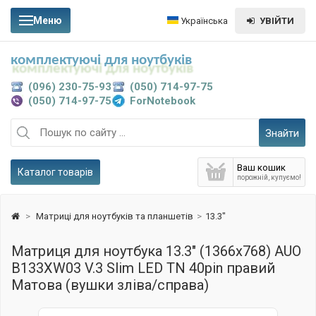
Меню
Українська
УВІЙТИ
комплектуючі для ноутбуків
(096) 230-75-93
(050) 714-97-75
(050) 714-97-75
ForNotebook
Знайти
Ваш кошик
Каталог товарів
порожній, купуємо!
>
Матриці для ноутбуків та планшетів
>
13.3"
Матриця для ноутбука 13.3" (1366x768) AUO
B133XW03 V.3 Slim LED TN 40pin правий
Матова (вушки зліва/справа)