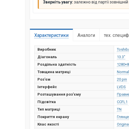
Зверніть увагу:
залежно від партії зовнішні
Характеристики
Аналоги
тех. специф
Виробник
Toshib
Діагональ
13.3"
Роздільна здатність
1280×8
Товщина матриці
Normal
Роз'єм
20 pin
Інтерфейс
LVDS
Розташування роз'єму
Прави
Підсвітка
CCFL1
Тип матриці
TN
Покриття екрану
Глянце
Клас якості
Origina