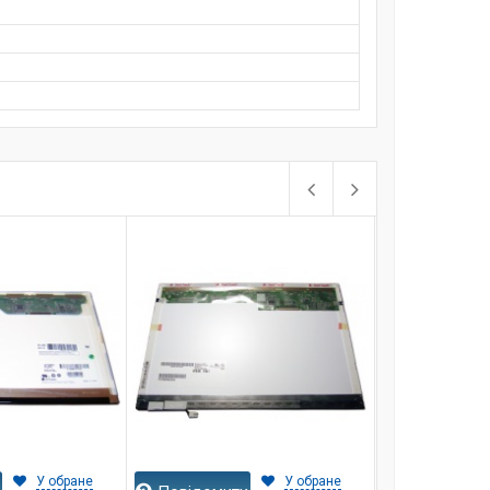
У обране
У обране