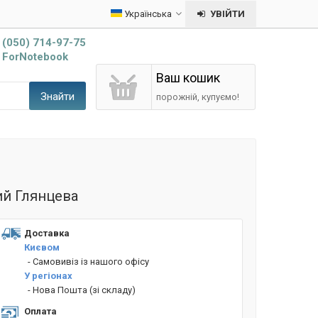
Українська
УВІЙТИ
(050) 714-97-75
ForNotebook
Ваш кошик
Знайти
порожній, купуємо!
ий Глянцева
Доставка
Києвом
- Cамовивіз із нашого офісу
У регіонах
- Нова Пошта (зі складу)
Оплата