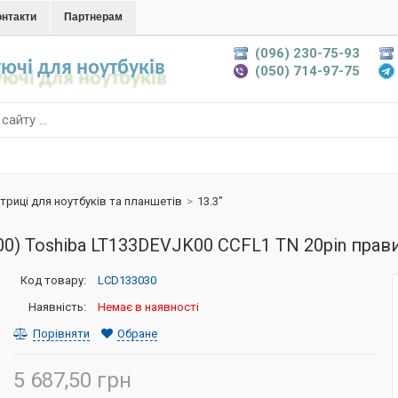
онтакти
Партнерам
(096) 230-75-93
ючі для ноутбуків
(050) 714-97-75
триці для ноутбуків та планшетів
>
13.3"
00) Toshiba LT133DEVJK00 CCFL1 TN 20pin прав
Код товару:
LCD133030
Наявність:
Немає в наявності
Порівняти
Обране
5 687,50 грн