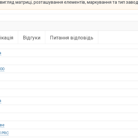
й вигляд матриці, розташування елементів, маркування та тип заво
ікація
Відгуки
Питання відповідь
a
00
й
ве
l PRC