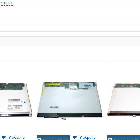
сальна
У обране
У обране