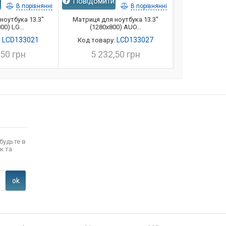
и
Повідомити
Повідомит
В порівнянні
В порівнянні
ноутбука 13.3"
Матриця для ноутбука 13.3"
Матриця для
00) LG...
(1280x800) AUO...
(1280x800
LCD133021
LCD133027
:
Код товару:
Код товар
,50 грн
5 232,50 грн
5 232
будьте в
к та
ok