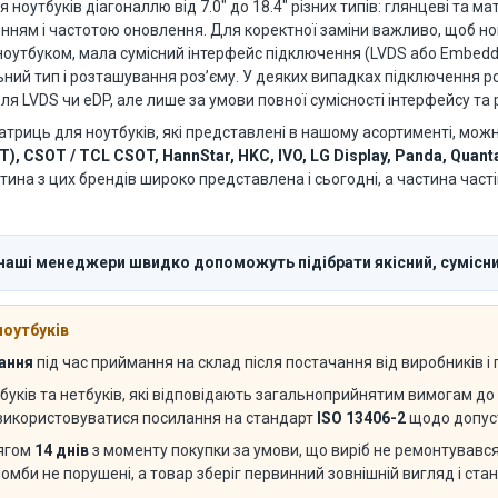
утбуків діагоналлю від 7.0" до 18.4" різних типів: глянцеві та матов
енням і частотою оновлення. Для коректної заміни важливо, щоб 
оутбуком, мала сумісний інтерфейс підключення (LVDS або Embedded
вильний тип і розташування роз’єму. У деяких випадках підключення
я LVDS чи eDP, але лише за умови повної сумісності інтерфейсу та 
атриць для ноутбуків, які представлені в нашому асортименті, мож
T), CSOT / TCL CSOT, HannStar, HKC, IVO, LG Display, Panda, Quant
стина з цих брендів широко представлена і сьогодні, а частина част
 наші менеджери швидко допоможуть підібрати якісний, сумісни
ноутбуків
вання
під час приймання на склад після постачання від виробників і
буків та нетбуків, які відповідають загальноприйнятим вимогам до 
 використовуватися посилання на стандарт
ISO 13406-2
щодо допуст
тягом
14 днів
з моменту покупки за умови, що виріб не ремонтувався 
ломби не порушені, а товар зберіг первинний зовнішній вигляд і ста