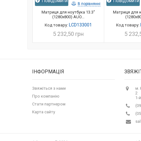
Повідомити
Повідомити
В порівнянні
Матриця для ноутбука 13.3"
Матриця для н
(1280x800) AUO...
(1280x80
LCD133001
Код товару:
Код товару:
5 232,50 грн
5 232,
ІНФОРМАЦІЯ
ЗВЯЖІ
Звяжіться з нами
м.
2
Про компанію
1-й
Стати партнером
(09
Карта сайту
(05
sa