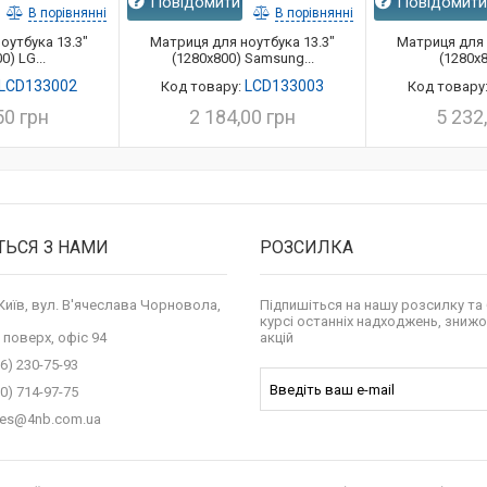
Повідомити
Повідомит
В порівнянні
В порівнянні
оутбука 13.3"
Матриця для ноутбука 13.3"
Матриця для 
0) LG...
(1280x800) Samsung...
(1280x8
LCD133002
LCD133003
Код товару:
Код товару
50 грн
2 184,00 грн
5 232
ТЬСЯ З НАМИ
РОЗСИЛКА
 Київ, вул. В'ячеслава Чорновола,
Підпишіться на нашу розсилку та 
курсі останніх надходжень, знижо
 поверх, офіс 94
акцій
6) 230-75-93
0) 714-97-75
les@4nb.com.ua