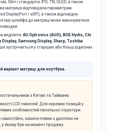
і, Slim і стандартні, IPS, TN, OLED, а також
нова матриця відповідала параметрам
 DisplayPort / eDP), а також відповідну
 роз’єму шлейфа до матриці може виконуватися
розводки.
на виділити:
AU Optronics (AUO), BOE Hydis, Chi
a Display, Samsung Display, Sharp, Toshiba
іше зустрічається у старіших або більш рідкісних
й варіант матриці для ноутбука.
 постачальників з Китаю та Тайваню.
якості LCD-панелей. Для окремих позицій у
имих особливостей піксельної структури.
самостійно, захисні плівки з дисплею не
н, у якому був на момент продажу.