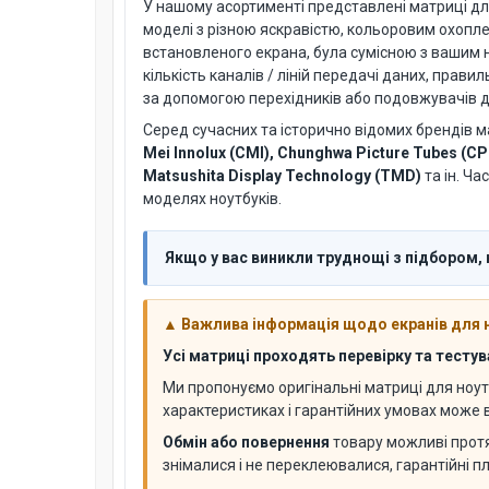
У нашому асортименті представлені матриці для но
моделі з різною яскравістю, кольоровим охопл
встановленого екрана, була сумісною з вашим н
кількість каналів / ліній передачі даних, пра
за допомогою перехідників або подовжувачів дл
Серед сучасних та історично відомих брендів м
Mei Innolux (CMI), Chunghwa Picture Tubes (CP
Matsushita Display Technology (TMD)
та ін. Ча
моделях ноутбуків.
Якщо у вас виникли труднощі з підбором,
▲ Важлива інформація щодо екранів для 
Усі матриці проходять перевірку та тесту
Ми пропонуємо оригінальні матриці для ноут
характеристиках і гарантійних умовах може
Обмін або повернення
товару можливі про
знімалися і не переклеювалися, гарантійні п