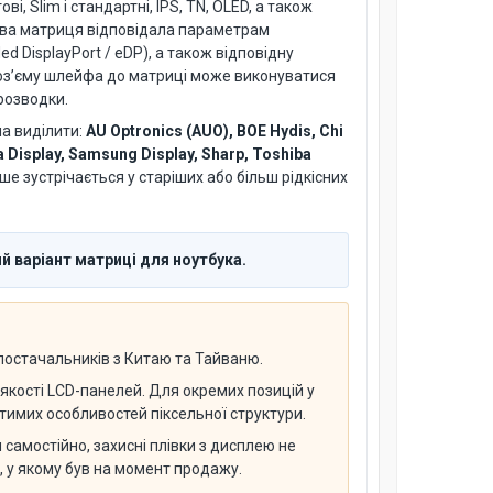
і, Slim і стандартні, IPS, TN, OLED, а також
нова матриця відповідала параметрам
 DisplayPort / eDP), а також відповідну
 роз’єму шлейфа до матриці може виконуватися
розводки.
на виділити:
AU Optronics (AUO), BOE Hydis, Chi
a Display, Samsung Display, Sharp, Toshiba
іше зустрічається у старіших або більш рідкісних
й варіант матриці для ноутбука.
 постачальників з Китаю та Тайваню.
якості LCD-панелей. Для окремих позицій у
имих особливостей піксельної структури.
самостійно, захисні плівки з дисплею не
н, у якому був на момент продажу.