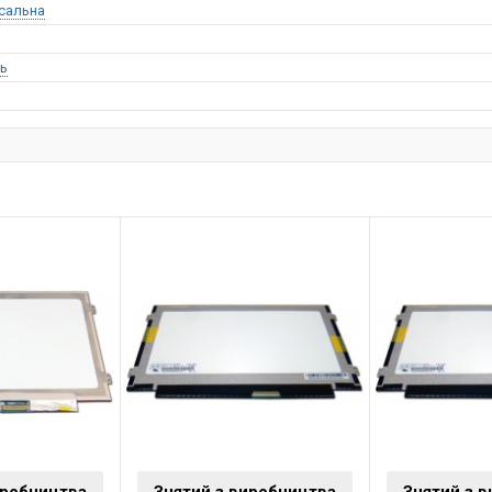
сальна
ь