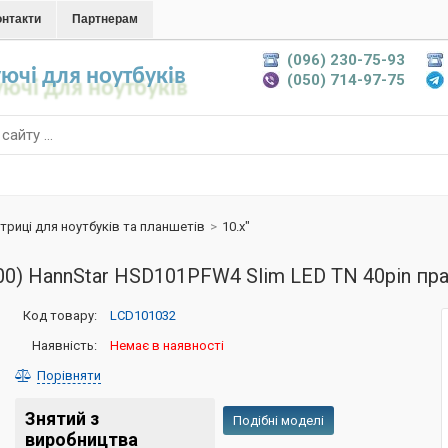
онтакти
Партнерам
(096) 230-75-93
ючі для ноутбуків
(050) 714-97-75
триці для ноутбуків та планшетів
>
10.x"
00) HannStar HSD101PFW4 Slim LED TN 40pin пр
Код товару:
LCD101032
Наявність:
Немає в наявності
Порівняти
Знятий з
Подібні моделі
виробництва