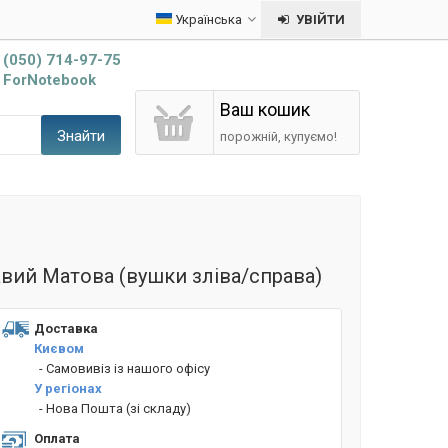
Українська
УВІЙТИ
(050) 714-97-75
ForNotebook
Ваш кошик
Знайти
порожній, купуємо!
авий Матова (вушки зліва/справа)
Доставка
Києвом
- Cамовивіз із нашого офісу
У регіонах
- Нова Пошта (зі складу)
Оплата