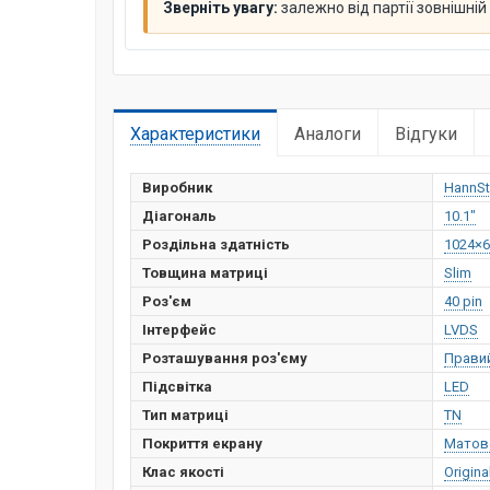
Зверніть увагу:
залежно від партії зовнішні
Характеристики
Аналоги
Відгуки
Виробник
HannSt
Діагональ
10.1"
Роздільна здатність
1024×6
Товщина матриці
Slim
Роз'єм
40 pin
Інтерфейс
LVDS
Розташування роз'єму
Прави
Підсвітка
LED
Тип матриці
TN
Покриття екрану
Матов
Клас якості
Origina