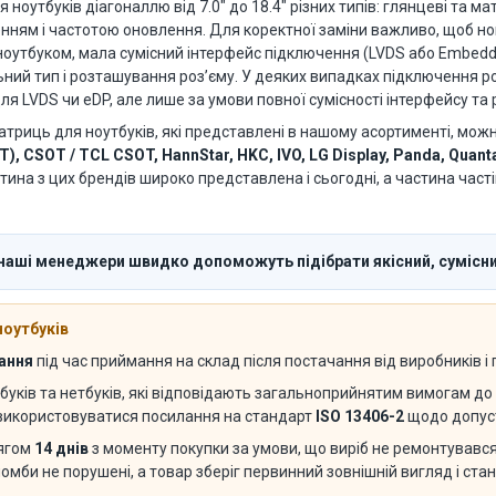
утбуків діагоналлю від 7.0" до 18.4" різних типів: глянцеві та матов
енням і частотою оновлення. Для коректної заміни важливо, щоб 
оутбуком, мала сумісний інтерфейс підключення (LVDS або Embedded
вильний тип і розташування роз’єму. У деяких випадках підключення
я LVDS чи eDP, але лише за умови повної сумісності інтерфейсу та 
атриць для ноутбуків, які представлені в нашому асортименті, мож
T), CSOT / TCL CSOT, HannStar, HKC, IVO, LG Display, Panda, Quant
стина з цих брендів широко представлена і сьогодні, а частина част
 наші менеджери швидко допоможуть підібрати якісний, сумісни
ноутбуків
вання
під час приймання на склад після постачання від виробників і
буків та нетбуків, які відповідають загальноприйнятим вимогам до 
 використовуватися посилання на стандарт
ISO 13406-2
щодо допуст
тягом
14 днів
з моменту покупки за умови, що виріб не ремонтувався 
ломби не порушені, а товар зберіг первинний зовнішній вигляд і ста