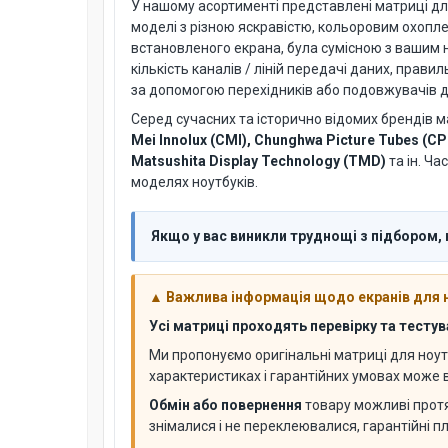
У нашому асортименті представлені матриці для но
моделі з різною яскравістю, кольоровим охопл
встановленого екрана, була сумісною з вашим н
кількість каналів / ліній передачі даних, пра
за допомогою перехідників або подовжувачів дл
Серед сучасних та історично відомих брендів м
Mei Innolux (CMI), Chunghwa Picture Tubes (CP
Matsushita Display Technology (TMD)
та ін. Ча
моделях ноутбуків.
Якщо у вас виникли труднощі з підбором,
▲ Важлива інформація щодо екранів для 
Усі матриці проходять перевірку та тесту
Ми пропонуємо оригінальні матриці для ноут
характеристиках і гарантійних умовах може
Обмін або повернення
товару можливі про
знімалися і не переклеювалися, гарантійні п