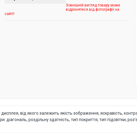
Зовнішній вигляд товару може
відрізнятися від фотографії на
сайті!
исплея, від якого залежить якість зображення, яскравість, контра
діагональ, роздільну здатність, тип покриття, тип підсвітки, роз’є