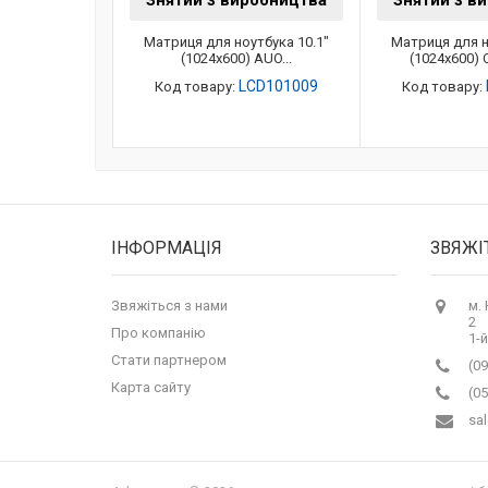
Знятий з виробництва
Знятий з в
Матриця для ноутбука 10.1"
Матриця для н
(1024x600) AUO...
(1024x600) 
LCD101009
Код товару:
Код товару:
ІНФОРМАЦІЯ
ЗВЯЖІ
Звяжіться з нами
м.
2
Про компанію
1-й
Стати партнером
(09
Карта сайту
(05
sa