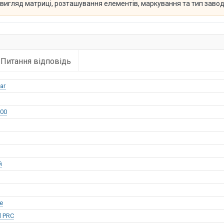
й вигляд матриці, розташування елементів, маркування та тип заво
Питання відповідь
ar
00
й
е
l PRC