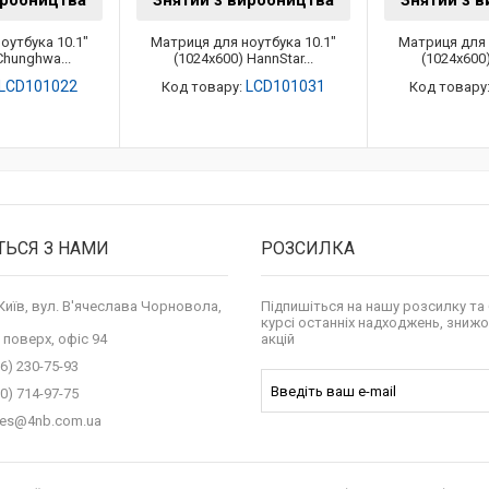
иробництва
Знятий з виробництва
Знятий з 
оутбука 10.1"
Матриця для ноутбука 10.1"
Матриця для 
Chunghwa...
(1024x600) HannStar...
(1024x600)
LCD101022
LCD101031
Код товару:
Код товару
ТЬСЯ З НАМИ
РОЗСИЛКА
 Київ, вул. В'ячеслава Чорновола,
Підпишіться на нашу розсилку та 
курсі останніх надходжень, знижо
 поверх, офіс 94
акцій
6) 230-75-93
0) 714-97-75
les@4nb.com.ua