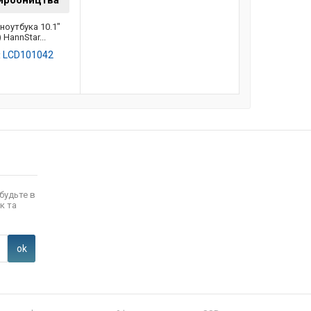
виробництва
ноутбука 10.1"
 HannStar...
LCD101042
:
будьте в
к та
ok