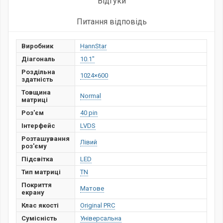
Відгуки
Питання відповідь
Виробник
HannStar
Діагональ
10.1"
Роздільна
1024×600
здатність
Товщина
Normal
матриці
Роз'єм
40 pin
Інтерфейс
LVDS
Розташування
Лівий
роз'єму
Підсвітка
LED
Тип матриці
TN
Покриття
Матове
екрану
Клас якості
Original PRC
Сумісність
Універсальна