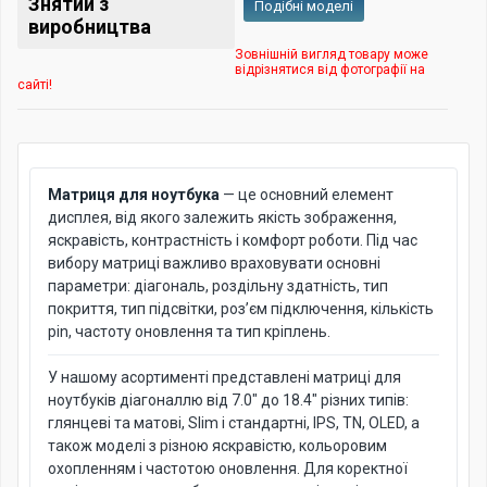
Знятий з
Подібні моделі
виробництва
Зовнішній вигляд товару може
відрізнятися від фотографії на
сайті!
Матриця для ноутбука
— це основний елемент
дисплея, від якого залежить якість зображення,
яскравість, контрастність і комфорт роботи. Під час
вибору матриці важливо враховувати основні
параметри: діагональ, роздільну здатність, тип
покриття, тип підсвітки, роз’єм підключення, кількість
pin, частоту оновлення та тип кріплень.
У нашому асортименті представлені матриці для
ноутбуків діагоналлю від 7.0" до 18.4" різних типів:
глянцеві та матові, Slim і стандартні, IPS, TN, OLED, а
також моделі з різною яскравістю, кольоровим
охопленням і частотою оновлення. Для коректної