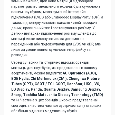
заміни важливо, щоб нова матриця відповідала
параметрам встановленого екрана, була сумісною з
вашим ноутбуком, мала сумісний інтерфейс
підключення (LVDS або Embedded DisplayPort / eDP), а
також відповідну кількість каналів / ліній передачі
даних, правильний тип і розташування роз’єму. У
деяких випадках підключення роз’єму шлейфа до
матриці може виконуватися за допомогою
перехідників або подовжувачів для LVDS чи eDP, але
лише за умови повної сумісності інтерфейсу та
розводки.
Серед сучасних та історично відомих брендів
матриць для ноутбуків, які представлені в нашому
асортименті, можна виділити:
AU Optronics (AUO),
BOE Hydis, Chi Mei Innolux (CMI), Chunghwa Picture
Tubes (CPT), CSOT / TCL CSOT, HannStar, HKC, IVO,
LG Display, Panda, Quanta Display, Samsung Display,
Sharp, Toshiba Matsushita Display Technology (TMD)
та ін. Частина з цих брендів широко представлена і
сьогодні, а частина частіше зустрічається у старіших
або більш рідкісних моделях ноутбуків.