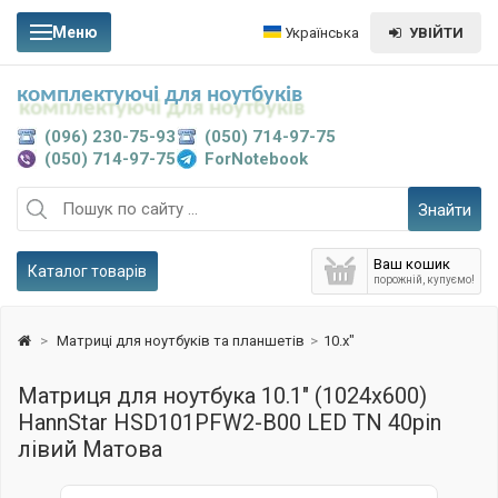
Меню
Українська
УВІЙТИ
комплектуючі для ноутбуків
(096) 230-75-93
(050) 714-97-75
(050) 714-97-75
ForNotebook
Знайти
Ваш кошик
Каталог товарів
порожній, купуємо!
>
Матриці для ноутбуків та планшетів
>
10.x"
Матриця для ноутбука 10.1" (1024x600)
HannStar HSD101PFW2-B00 LED TN 40pin
лівий Матова