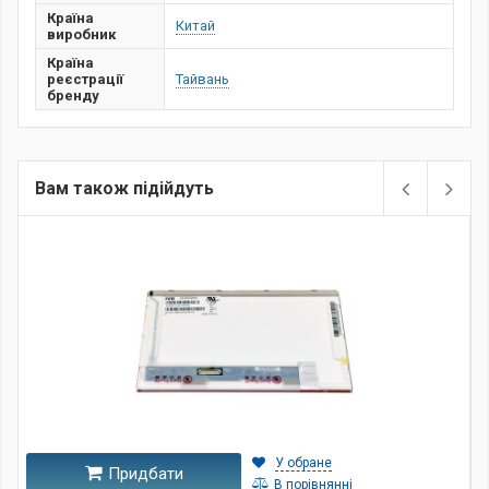
Країна
Китай
виробник
Країна
реєстрації
Тайвань
бренду
Вам також підійдуть
У обране
Придбати
В порівнянні