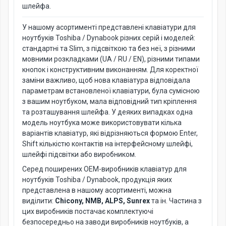
шлейфа.
У нашому асортименті представлені клавіатури для
ноутбуків Toshiba / Dynabook різних серій і моделей:
стандартні та Slim, з підсвіткою та без неї, з різними
мовними розкладками (UA / RU / EN), різними типами
кнопок і конструктивним виконанням. Для коректної
заміни важливо, щоб нова клавіатура відповідала
параметрам встановленої клавіатури, була сумісною
з вашим ноутбуком, мала відповідний тип кріплення
та розташування шлейфа. У деяких випадках одна
модель ноутбука може використовувати кілька
варіантів клавіатур, які відрізняються формою Enter,
Shift кількістю контактів на інтерфейсному шлейфі,
шлейфі підсвітки або виробником.
Серед поширених OEM-виробників клавіатур для
ноутбуків Toshiba / Dynabook, продукція яких
представлена в нашому асортименті, можна
виділити:
Chicony, NMB, ALPS, Sunrex
та ін. Частина з
цих виробників постачає комплектуючі
безпосередньо на заводи виробників ноутбуків, а