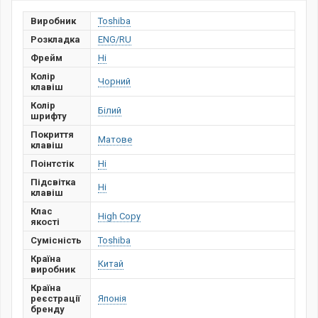
Виробник
Toshiba
Розкладка
ENG/RU
Фрейм
Ні
Колір
Чорний
клавіш
Колір
Білий
шрифту
Покриття
Матове
клавіш
Поінтстік
Ні
Підсвітка
Ні
клавіш
Клас
High Copy
якості
Сумісність
Toshiba
Країна
Китай
виробник
Країна
реєстрації
Японія
бренду