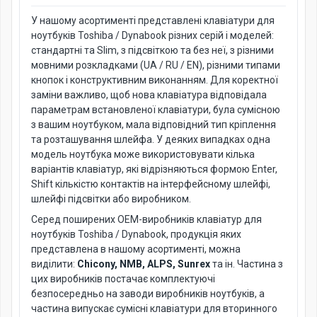
У нашому асортименті представлені клавіатури для
ноутбуків Toshiba / Dynabook різних серій і моделей:
стандартні та Slim, з підсвіткою та без неї, з різними
мовними розкладками (UA / RU / EN), різними типами
кнопок і конструктивним виконанням. Для коректної
заміни важливо, щоб нова клавіатура відповідала
параметрам встановленої клавіатури, була сумісною
з вашим ноутбуком, мала відповідний тип кріплення
та розташування шлейфа. У деяких випадках одна
модель ноутбука може використовувати кілька
варіантів клавіатур, які відрізняються формою Enter,
Shift кількістю контактів на інтерфейсному шлейфі,
шлейфі підсвітки або виробником.
Серед поширених OEM-виробників клавіатур для
ноутбуків Toshiba / Dynabook, продукція яких
представлена в нашому асортименті, можна
виділити:
Chicony, NMB, ALPS, Sunrex
та ін. Частина з
цих виробників постачає комплектуючі
безпосередньо на заводи виробників ноутбуків, а
частина випускає сумісні клавіатури для вторинного