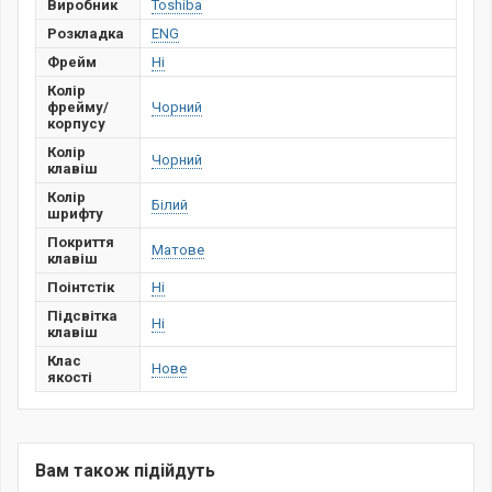
Виробник
Toshiba
Розкладка
ENG
Фрейм
Ні
Колір
фрейму/
Чорний
корпусу
Колір
Чорний
клавіш
Колір
Білий
шрифту
Покриття
Матове
клавіш
Поінтстік
Ні
Підсвітка
Ні
клавіш
Клас
Нове
якості
Вам також підійдуть