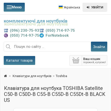
Меню
Українська
УВІЙТИ
комплектуючі для ноутбуків
(096) 230-75-93
(050) 714-97-75
(050) 714-97-75
ForNotebook
Знайти
Ваш кошик
Каталог товарів
порожній, купуємо!
>
Клавіатури для ноутбуків
>
Toshiba
Клавіатура для ноутбука TOSHIBA Satellite
C50-B C50D-B C55-B C55D-B C55Dt-B BLACK
US