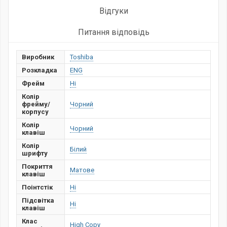
Відгуки
Питання відповідь
Виробник
Toshiba
Розкладка
ENG
Фрейм
Ні
Колір
фрейму/
Чорний
корпусу
Колір
Чорний
клавіш
Колір
Білий
шрифту
Покриття
Матове
клавіш
Поінтстік
Ні
Підсвітка
Ні
клавіш
Клас
High Copy