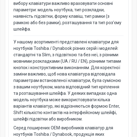
вибору клавіатури важливо враховувати основні
параметри: модель ноутбука, тип розкладки,
наявність підсвітки, форму клавіш, тип рамки (з
рамкою або без рамки), розташування та тип роз’єму
шлейфа.
У нашому асортименті представлені клавіатури для
ноутбуків Toshiba / Dynabook різних серій і моделей:
стандартні та Slim, з підсвіткою та без неї, з різними
мовними розкладками (UA / RU / EN), різними типами
кнопок і конструктивним виконанням. Для коректної
заміни важливо, щоб нова клавіатура відповідала
параметрам встановленої клавіатури, була сумісною
з вашим ноутбуком, мала відповідний тип кріплення
та розташування шлейфа. У деяких випадках одна
модель ноутбука може використовувати кілька
варіантів клавіатур, які відрізняються формою Enter,
Shift кількістю контактів на інтерфейсному шлейфі,
шлейфі підсвітки або виробником.
Серед поширених OEM-виробників клавіатур для
ноутбуків Toshiba / Dynabook, продукція яких