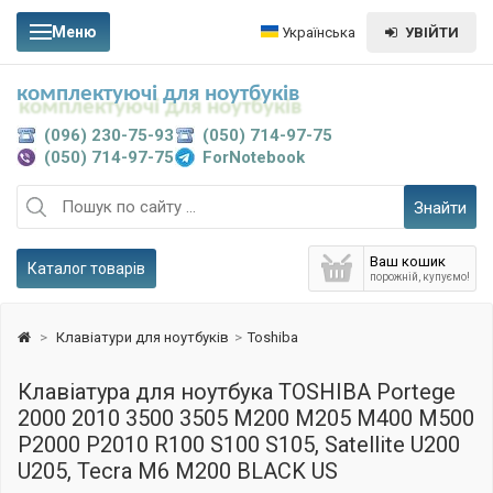
Меню
Українська
УВІЙТИ
комплектуючі для ноутбуків
(096) 230-75-93
(050) 714-97-75
(050) 714-97-75
ForNotebook
Знайти
Ваш кошик
Каталог товарів
порожній, купуємо!
>
Клавіатури для ноутбуків
>
Toshiba
Клавіатура для ноутбука TOSHIBA Portege
2000 2010 3500 3505 M200 M205 M400 M500
P2000 P2010 R100 S100 S105, Satellite U200
U205, Tecra M6 M200 BLACK US