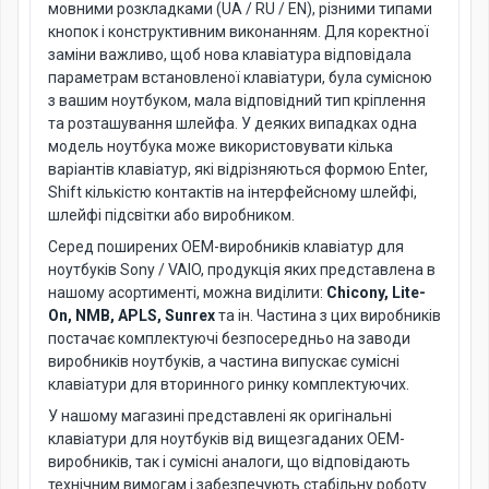
мовними розкладками (UA / RU / EN), різними типами
кнопок і конструктивним виконанням. Для коректної
заміни важливо, щоб нова клавіатура відповідала
параметрам встановленої клавіатури, була сумісною
з вашим ноутбуком, мала відповідний тип кріплення
та розташування шлейфа. У деяких випадках одна
модель ноутбука може використовувати кілька
варіантів клавіатур, які відрізняються формою Enter,
Shift кількістю контактів на інтерфейсному шлейфі,
шлейфі підсвітки або виробником.
Серед поширених OEM-виробників клавіатур для
ноутбуків Sony / VAIO, продукція яких представлена в
нашому асортименті, можна виділити:
Chicony, Lite-
On, NMB, APLS, Sunrex
та ін. Частина з цих виробників
постачає комплектуючі безпосередньо на заводи
виробників ноутбуків, а частина випускає сумісні
клавіатури для вторинного ринку комплектуючих.
У нашому магазині представлені як оригінальні
клавіатури для ноутбуків від вищезгаданих OEM-
виробників, так і сумісні аналоги, що відповідають
технічним вимогам і забезпечують стабільну роботу