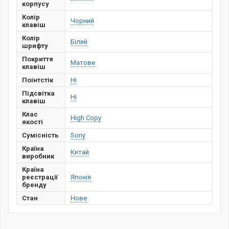
корпусу
Колір
Чорний
клавіш
Колір
Білий
шрифту
Покриття
Матове
клавіш
Поінтстік
Ні
Підсвітка
Ні
клавіш
Клас
High Copy
якості
Сумісність
Sony
Країна
Китай
виробник
Країна
реєстрації
Японія
бренду
Стан
Нове