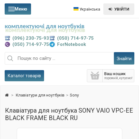
Меню
Українська
УВІЙТИ
комплектуючі для ноутбуків
(096) 230-75-93
(050) 714-97-75
(050) 714-97-75
ForNotebook
Знайти
Ваш кошик
Каталог товарів
порожній, купуємо!
>
Клавіатури для ноутбуків
>
Sony
Клавіатура для ноутбука SONY VAIO VPC-EE
BLACK FRAME BLACK RU