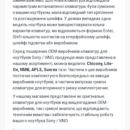
заміни важливо, щоб нова клавіатура відповідала
параметрам встановленої клавіатури, була сумісною
з вашим ноутбуком, мала відповідний тип кріплення
та розташування шлейфа. У деяких випадках одна
модель ноутбука може використовувати кілька
варіантів клавіатур, які відрізняються формою Enter,
Shift кількістю контактів на інтерфейсному шлейфі,
шлейфі підсвітки або виробником.
Серед поширених OEM-виробників клавіатур для
ноутбуків Sony / VAIO, продукція яких представлена в
нашому асортименті, можна виділити:
Chicony, Lite-
On, NMB, APLS, Sunrex
та ін. Частина з цих виробників
постачає комплектуючі безпосередньо на заводи
виробників ноутбуків, а частина випускає сумісні
клавіатури для вторинного ринку комплектуючих.
У нашому магазині представлені як оригінальні
клавіатури для ноутбуків від вищезгаданих OEM-
виробників, так і сумісні аналоги, що відповідають
технічним вимогам і забезпечують стабільну роботу
вашого ноутбука Sony / VAIO.