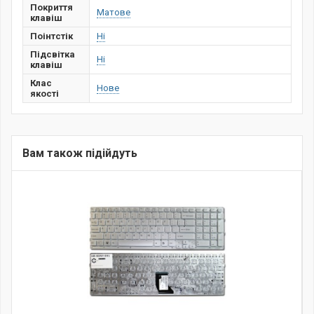
Покриття
Матове
клавіш
Поінтстік
Ні
Підсвітка
Ні
клавіш
Клас
Нове
якості
Вам також підійдуть