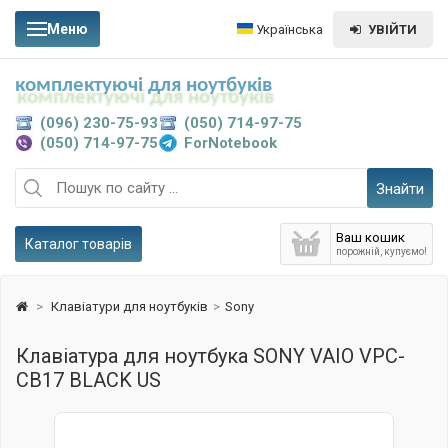
Меню
Українська
УВІЙТИ
комплектуючі для ноутбуків
(096) 230-75-93
(050) 714-97-75
(050) 714-97-75
ForNotebook
Знайти
Ваш кошик
Каталог товарів
порожній, купуємо!
>
Клавіатури для ноутбуків
>
Sony
Клавіатура для ноутбука SONY VAIO VPC-
CB17 BLACK US