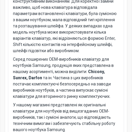
конструктивним виконанням. Для коректної заміни
важливо, щоб нова клавіатура відповідала
параметрам встановленої клавіатури, була сумісною
з вашим ноутбуком, мала відповідний тип кріплення
та розташування шлейфа. У деяких випадках одна
модель ноутбука може використовувати кілька
варіантів клавіатур, які відрізняються формою Enter,
Shift кількістю контактів на інтерфейсному шлейфі,
шлейфі підсвітки або виробником.
Серед поширених OEM-виробників клавіатур для
ноутбуків Samsung, продукція яких представлена в
нашому асортименті, можна виділити:
Chicony,
Sunrex, Darfon
та ін. Частина з цих виробників
постачає комплектуючі безпосередньо на заводи
виробників ноутбуків, а частина випускає сумісні
клавіатури для вторинного ринку комплектуючих.
У нашому магазині представлені як оригінальні
клавіатури для ноутбуків від вищезгаданих OEM-
виробників, так і сумісні аналоги, що відповідають
технічним вимогам і забезпечують стабільну роботу
вашого ноутбука Samsung.