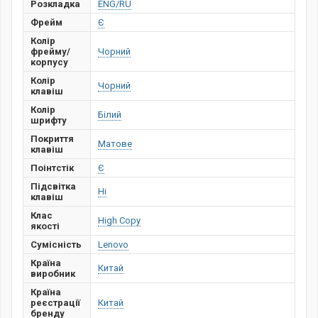
Розкладка
ENG/RU
Фрейм
Є
Колір
фрейму/
Чорний
корпусу
Колір
Чорний
клавіш
Колір
Білий
шрифту
Покриття
Матове
клавіш
Поінтстік
Є
Підсвітка
Ні
клавіш
Клас
High Copy
якості
Сумісність
Lenovo
Країна
Китай
виробник
Країна
реєстрації
Китай
бренду