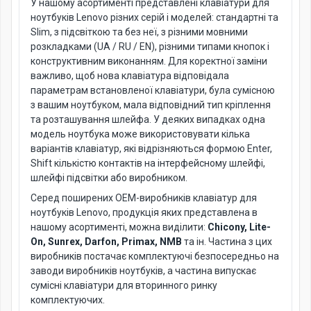
У нашому асортименті представлені клавіатури для
ноутбуків Lenovo різних серій і моделей: стандартні та
Slim, з підсвіткою та без неї, з різними мовними
розкладками (UA / RU / EN), різними типами кнопок і
конструктивним виконанням. Для коректної заміни
важливо, щоб нова клавіатура відповідала
параметрам встановленої клавіатури, була сумісною
з вашим ноутбуком, мала відповідний тип кріплення
та розташування шлейфа. У деяких випадках одна
модель ноутбука може використовувати кілька
варіантів клавіатур, які відрізняються формою Enter,
Shift кількістю контактів на інтерфейсному шлейфі,
шлейфі підсвітки або виробником.
Серед поширених OEM-виробників клавіатур для
ноутбуків Lenovo, продукція яких представлена в
нашому асортименті, можна виділити:
Chicony, Lite-
On, Sunrex, Darfon, Primax, NMB
та ін. Частина з цих
виробників постачає комплектуючі безпосередньо на
заводи виробників ноутбуків, а частина випускає
сумісні клавіатури для вторинного ринку
комплектуючих.