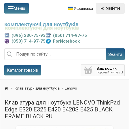
Меню
Українська
УВІЙТИ
комплектуючі для ноутбуків
(096) 230-75-93
(050) 714-97-75
(050) 714-97-75
ForNotebook
Знайти
Ваш кошик
Каталог товарів
порожній, купуємо!
>
Клавіатури для ноутбуків
>
Lenovo
Клавіатура для ноутбука LENOVO ThinkPad
Edge E320 E325 E420 E420S E425 BLACK
FRAME BLACK RU