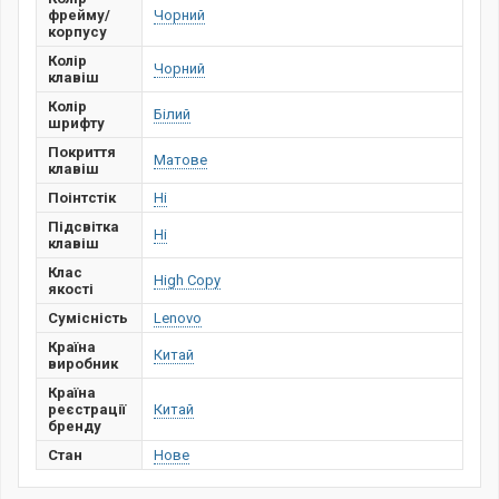
фрейму/
Чорний
корпусу
Колір
Чорний
клавіш
Колір
Білий
шрифту
Покриття
Матове
клавіш
Поінтстік
Ні
Підсвітка
Ні
клавіш
Клас
High Copy
якості
Сумісність
Lenovo
Країна
Китай
виробник
Країна
реєстрації
Китай
бренду
Стан
Нове