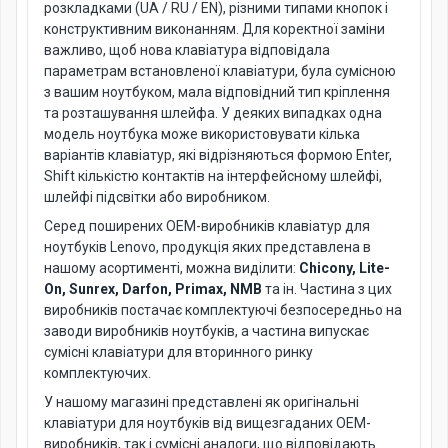
розкладками (UA / RU / EN), різними типами кнопок і
конструктивним виконанням. Для коректної заміни
важливо, щоб нова клавіатура відповідала
параметрам встановленої клавіатури, була сумісною
з вашим ноутбуком, мала відповідний тип кріплення
та розташування шлейфа. У деяких випадках одна
модель ноутбука може використовувати кілька
варіантів клавіатур, які відрізняються формою Enter,
Shift кількістю контактів на інтерфейсному шлейфі,
шлейфі підсвітки або виробником.
Серед поширених OEM-виробників клавіатур для
ноутбуків Lenovo, продукція яких представлена в
нашому асортименті, можна виділити:
Chicony, Lite-
On, Sunrex, Darfon, Primax, NMB
та ін. Частина з цих
виробників постачає комплектуючі безпосередньо на
заводи виробників ноутбуків, а частина випускає
сумісні клавіатури для вторинного ринку
комплектуючих.
У нашому магазині представлені як оригінальні
клавіатури для ноутбуків від вищезгаданих OEM-
виробників, так і сумісні аналоги, що відповідають