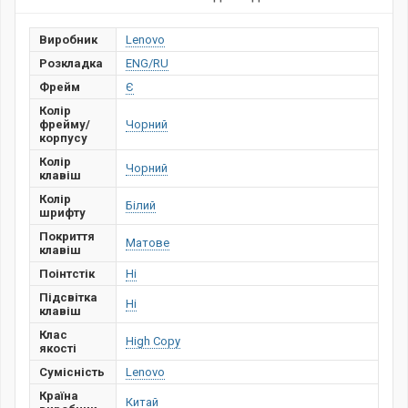
Виробник
Lenovo
Розкладка
ENG/RU
Фрейм
Є
Колір
фрейму/
Чорний
корпусу
Колір
Чорний
клавіш
Колір
Білий
шрифту
Покриття
Матове
клавіш
Поінтстік
Ні
Підсвітка
Ні
клавіш
Клас
High Copy
якості
Сумісність
Lenovo
Країна
Китай