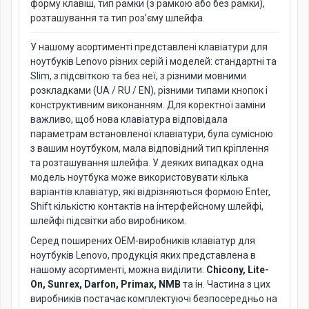
форму клавіш, тип рамки (з рамкою або без рамки),
розташування та тип роз’єму шлейфа.
У нашому асортименті представлені клавіатури для
ноутбуків Lenovo різних серій і моделей: стандартні та
Slim, з підсвіткою та без неї, з різними мовними
розкладками (UA / RU / EN), різними типами кнопок і
конструктивним виконанням. Для коректної заміни
важливо, щоб нова клавіатура відповідала
параметрам встановленої клавіатури, була сумісною
з вашим ноутбуком, мала відповідний тип кріплення
та розташування шлейфа. У деяких випадках одна
модель ноутбука може використовувати кілька
варіантів клавіатур, які відрізняються формою Enter,
Shift кількістю контактів на інтерфейсному шлейфі,
шлейфі підсвітки або виробником.
Серед поширених OEM-виробників клавіатур для
ноутбуків Lenovo, продукція яких представлена в
нашому асортименті, можна виділити:
Chicony, Lite-
On, Sunrex, Darfon, Primax, NMB
та ін. Частина з цих
виробників постачає комплектуючі безпосередньо на