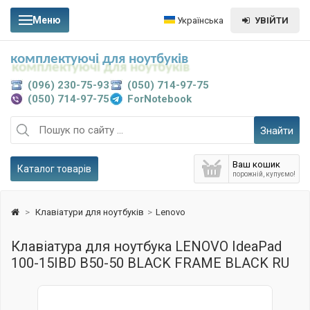
Меню
Українська
УВІЙТИ
комплектуючі для ноутбуків
(096) 230-75-93
(050) 714-97-75
(050) 714-97-75
ForNotebook
Знайти
Ваш кошик
Каталог товарів
порожній, купуємо!
>
Клавіатури для ноутбуків
>
Lenovo
Клавіатура для ноутбука LENOVO IdeaPad
100-15IBD B50-50 BLACK FRAME BLACK RU