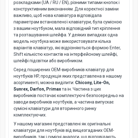
розкладками (UA / RU / EN), різними типами кнопок і
конструктивним виконанням. Для коректної заміни
важливо, щоб нова клавіатура відповідала
параметрам встановленої клавіатури, була сумісною
з вашим ноутбуком, мала відповідний тип кріплення
та розташування шлейфа. У деяких випадках одна
модель ноутбука може використовувати кілька
варіантів клавіатур, які відрізняються формою Enter,
Shift кількістю контактів на інтерфейсному шлейфі,
шлейфі підсвітки або виробником.
Серед поширених OEM-виробників клавіатур для
ноутбуків HP, продукція яких представлена в нашому
асортименті, можна виділити:
Chicony, Lite-On,
Sunrex, Darfon, Primax
та ін. Частина з цих
виробників постачає комплектуючі безпосередньо на
заводи виробників ноутбуків, а частина випускає
сумісні клавіатури для вторинного ринку
комплектуючих.
У нашому магазині представлені як оригінальні
клавіатури для ноутбуків від вищезгаданих OEM-
виробників, так і сумісні аналоги, що відповідають