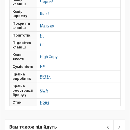
Чорний
клавіш
Колір
Білий
шрифту
Покриття
Матове
клавіш
Поінтстік
Ні
Підсвітка
Ні
клавіш
Клас
High Copy
якості
Сумісність
HP
Країна
Китай
виробник
Країна
реєстрації
США
бренду
Стан
Нове
Вам також підійдуть