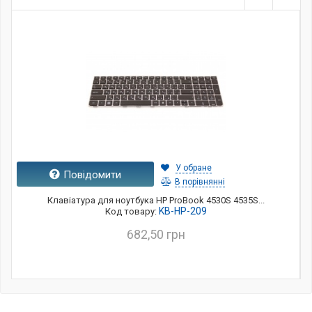
У обране
Повідомити
В порівнянні
Клавіатура для ноутбука HP ProBook 4530S 4535S...
KB-HP-209
Код товару:
682,50 грн