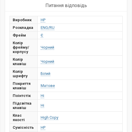
Питання відповідь
Виробник
HP
Розкладка
ENG/RU
Фрейм
Є
Колір
фрейму/
Чорний
корпусу
Колір
Чорний
клавіш
Колір
Білий
шрифту
Покриття
Матове
клавіш
Поінтстік
Ні
Підсвітка
Ні
клавіш
Клас
High Copy
якості
Сумісність
HP