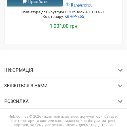
Придбати
В порівнянні
Клавіатура для ноутбука HP ProBook 450 G0 450...
KB-HP-265
Код товару:
1 001,00 грн
ІНФОРМАЦІЯ
ЗВЯЖІТЬСЯ З НАМИ
РОЗСИЛКА
4nb.com.ua © 2026 - адаптери живлення, акумуляторні батареї,
вентилятори та системи охолодження, клавіатури, матриці,
корпуси, роз'єми живлення, шлейфи для матриць та SSD