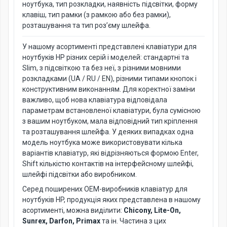
ноутбука, тип розкладки, наявність підсвітки, форму
клавіш, тип рамки (з рамкою або без рамки),
розташування та тип роз’єму шлейфа.
У нашому асортименті представлені клавіатури для
ноутбуків HP різних серій і моделей: стандартні та
Slim, з підсвіткою та без неї, з різними мовними
розкладками (UA / RU / EN), різними типами кнопок і
конструктивним виконанням. Для коректної заміни
важливо, щоб нова клавіатура відповідала
параметрам встановленої клавіатури, була сумісною
з вашим ноутбуком, мала відповідний тип кріплення
та розташування шлейфа. У деяких випадках одна
модель ноутбука може використовувати кілька
варіантів клавіатур, які відрізняються формою Enter,
Shift кількістю контактів на інтерфейсному шлейфі,
шлейфі підсвітки або виробником.
Серед поширених OEM-виробників клавіатур для
ноутбуків HP, продукція яких представлена в нашому
асортименті, можна виділити:
Chicony, Lite-On,
Sunrex, Darfon, Primax
та ін. Частина з цих