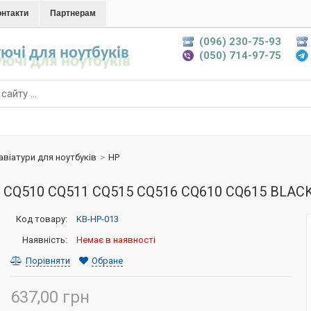
онтакти
Партнерам
(096) 230-75-93
ючі для ноутбуків
(050) 714-97-75
авіатури для ноутбуків
>
HP
io CQ510 CQ511 CQ515 CQ516 CQ610 CQ615 BLAC
Код товару:
KB-HP-013
Наявність:
Немає в наявності
Порівняти
Обране
637,00 грн