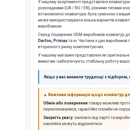
У нашому асортименті представлені клавіатури дл
розкладками (UA / RU / EN), різними типами кн
встановленої клавіатури, була сумісною з ваш
може використовувати кілька варіантів клавіату
виробником.
Серед поширених OEM-виробників клавіатур для
Darfon, Primax
та ін. Частина з цих виробників
вторинного ринку комплектуючих.
У нашому магазині представлені як оригінальні 
вимогам і забезпечують стабільну роботу вашог
Якщо у вас виникли труднощі з підбором, 
▲ Важлива інформація щодо клавіатур дл
Обмін або повернення
товару можливі про
переклеювалися, гарантійні пломби не поруше
Зверніть увагу:
залежно від партії та виробн
наклейок можуть відрізнятися.