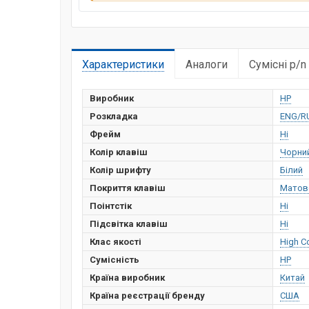
Характеристики
Аналоги
Сумісні p/n
Виробник
HP
Розкладка
ENG/R
Фрейм
Ні
Колір клавіш
Чорни
Колір шрифту
Білий
Покриття клавіш
Матов
Поінтстік
Ні
Підсвітка клавіш
Ні
Клас якості
High C
Сумісність
HP
Країна виробник
Китай
Країна реєстрації бренду
США