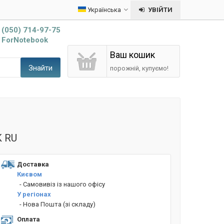
Українська
УВІЙТИ
(050) 714-97-75
ForNotebook
Ваш кошик
Знайти
порожній, купуємо!
K RU
Доставка
Києвом
- Cамовивіз із нашого офісу
У регіонах
- Нова Пошта (зі складу)
Оплата