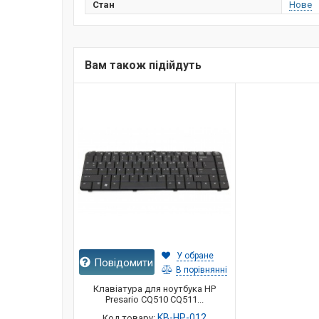
Стан
Нове
Вам також підійдуть
У обране
Повідомити
В порівнянні
Клавіатура для ноутбука HP
Presario CQ510 CQ511...
KB-HP-012
Код товару: