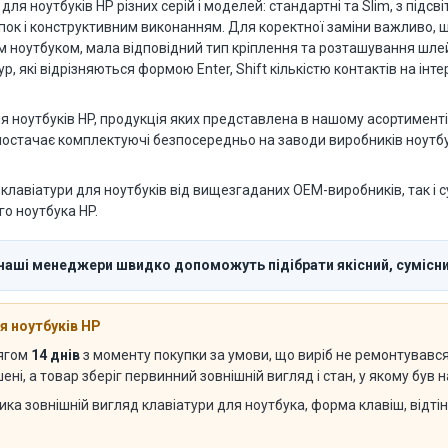
я ноутбуків HP різних серій і моделей: стандартні та Slim, з підсві
опок і конструктивним виконанням. Для коректної заміни важливо,
им ноутбуком, мала відповідний тип кріплення та розташування шл
р, які відрізняються формою Enter, Shift кількістю контактів на ін
 ноутбуків HP, продукція яких представлена в нашому асортименті
 постачає комплектуючі безпосередньо на заводи виробників ноутбук
клавіатури для ноутбуків від вищезгаданих OEM-виробників, так і с
о ноутбука HP.
наші менеджери швидко допоможуть підібрати якісний, сумісний
я ноутбуків HP
тягом
14 днів
з моменту покупки за умови, що виріб не ремонтувався с
ні, а товар зберіг первинний зовнішній вигляд і стан, у якому був
ика зовнішній вигляд клавіатури для ноутбука, форма клавіш, відті