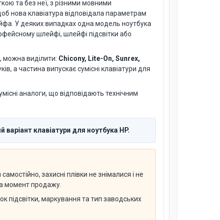
ткою та без неї, з різними мовними
 щоб нова клавіатура відповідала параметрам
ейфа. У деяких випадках одна модель ноутбука
терфейсному шлейфі, шлейфі підсвітки або
, можна виділити:
Chicony, Lite-On, Sunrex,
ів, а частина випускає сумісні клавіатури для
умісні аналоги, що відповідають технічним
 варіант клавіатури для ноутбука HP.
амостійно, захисні плівки не знімалися і не
 на момент продажу.
нок підсвітки, маркування та тип заводських