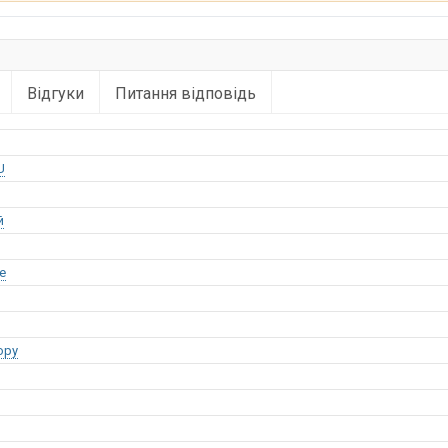
Відгуки
Питання відповідь
U
й
е
opy