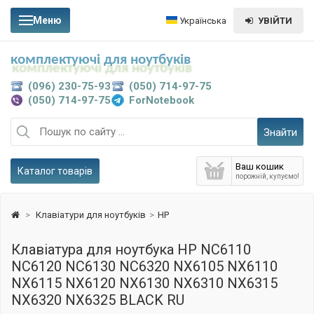
Меню
Українська
УВІЙТИ
комплектуючі для ноутбуків
(096) 230-75-93
(050) 714-97-75
(050) 714-97-75
ForNotebook
Знайти
Ваш кошик
Каталог товарів
порожній, купуємо!
>
Клавіатури для ноутбуків
>
HP
Клавіатура для ноутбука HP NC6110
NC6120 NC6130 NC6320 NX6105 NX6110
NX6115 NX6120 NX6130 NX6310 NX6315
NX6320 NX6325 BLACK RU