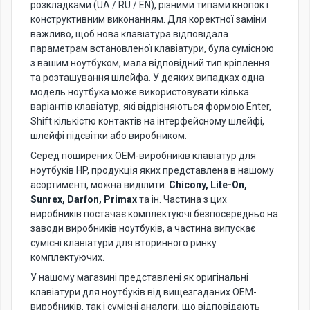
розкладками (UA / RU / EN), різними типами кнопок і
конструктивним виконанням. Для коректної заміни
важливо, щоб нова клавіатура відповідала
параметрам встановленої клавіатури, була сумісною
з вашим ноутбуком, мала відповідний тип кріплення
та розташування шлейфа. У деяких випадках одна
модель ноутбука може використовувати кілька
варіантів клавіатур, які відрізняються формою Enter,
Shift кількістю контактів на інтерфейсному шлейфі,
шлейфі підсвітки або виробником.
Серед поширених OEM-виробників клавіатур для
ноутбуків HP, продукція яких представлена в нашому
асортименті, можна виділити:
Chicony, Lite-On,
Sunrex, Darfon, Primax
та ін. Частина з цих
виробників постачає комплектуючі безпосередньо на
заводи виробників ноутбуків, а частина випускає
сумісні клавіатури для вторинного ринку
комплектуючих.
У нашому магазині представлені як оригінальні
клавіатури для ноутбуків від вищезгаданих OEM-
виробників, так і сумісні аналоги, що відповідають