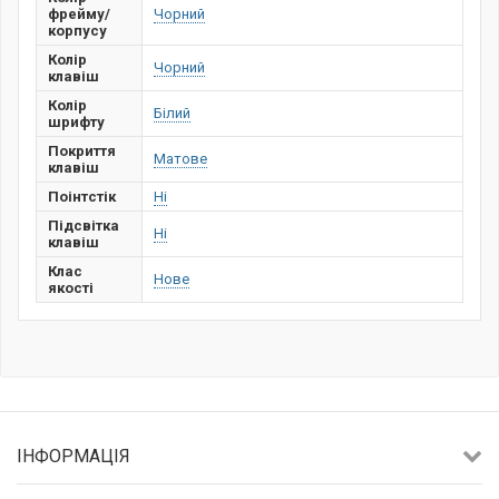
фрейму/
Чорний
корпусу
Колір
Чорний
клавіш
Колір
Білий
шрифту
Покриття
Матове
клавіш
Поінтстік
Ні
Підсвітка
Ні
клавіш
Клас
Нове
якості
ІНФОРМАЦІЯ