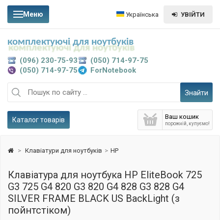
Меню
Українська
УВІЙТИ
комплектуючі для ноутбуків
(096) 230-75-93
(050) 714-97-75
(050) 714-97-75
ForNotebook
Знайти
Ваш кошик
Каталог товарів
порожній, купуємо!
>
Клавіатури для ноутбуків
>
HP
Клавіатура для ноутбука HP EliteBook 725
G3 725 G4 820 G3 820 G4 828 G3 828 G4
SILVER FRAME BLACK US BackLight (з
пойнтстіком)