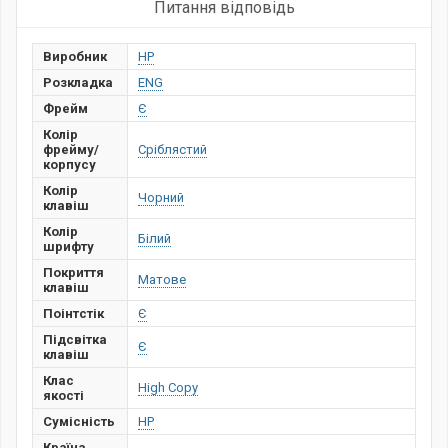
Питання відповідь
Виробник
HP
Розкладка
ENG
Фрейм
Є
Колір
фрейму/
Сріблястий
корпусу
Колір
Чорний
клавіш
Колір
Білий
шрифту
Покриття
Матове
клавіш
Поінтстік
Є
Підсвітка
Є
клавіш
Клас
High Copy
якості
Сумісність
HP
Країна