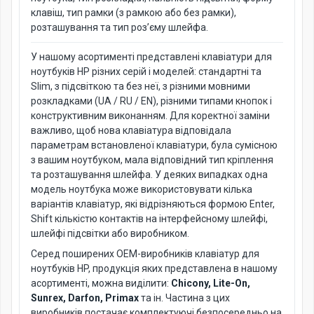
клавіш, тип рамки (з рамкою або без рамки),
розташування та тип роз’єму шлейфа.
У нашому асортименті представлені клавіатури для
ноутбуків HP різних серій і моделей: стандартні та
Slim, з підсвіткою та без неї, з різними мовними
розкладками (UA / RU / EN), різними типами кнопок і
конструктивним виконанням. Для коректної заміни
важливо, щоб нова клавіатура відповідала
параметрам встановленої клавіатури, була сумісною
з вашим ноутбуком, мала відповідний тип кріплення
та розташування шлейфа. У деяких випадках одна
модель ноутбука може використовувати кілька
варіантів клавіатур, які відрізняються формою Enter,
Shift кількістю контактів на інтерфейсному шлейфі,
шлейфі підсвітки або виробником.
Серед поширених OEM-виробників клавіатур для
ноутбуків HP, продукція яких представлена в нашому
асортименті, можна виділити:
Chicony, Lite-On,
Sunrex, Darfon, Primax
та ін. Частина з цих
виробників постачає комплектуючі безпосередньо на