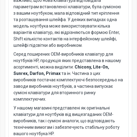
важливо, щоб нова клавіатура відповідала
параметрам встановленої клавіатури, була сумісною
з вашим ноутбуком, мала відповідний тип кріплення
та розташування шлейфа. У деяких випадках одна
модель ноутбука може використовувати кілька
варіантів клавіатур, які відрізняються формою Enter,
Shift кількістю контактів на інтерфейсному шлейфі,
шлейфі підсвітки або виробником.
Серед поширених OEM-виробників клавіатур для
ноутбуків HP, продукція яких представлена в нашому
асортименті, можна виділити:
Chicony, Lite-On,
Sunrex, Darfon, Primax
та ін. Частина з цих
виробників постачає комплектуючі безпосередньо на
заводи виробників ноутбуків, а частина випускає
сумісні клавіатури для вторинного ринку
комплектуючих.
У нашому магазині представлені як оригінальні
клавіатури для ноутбуків від вищезгаданих OEM-
виробників, так і сумісні аналоги, що відповідають
технічним вимогам і забезпечують стабільну роботу
вашого ноутбука HP.