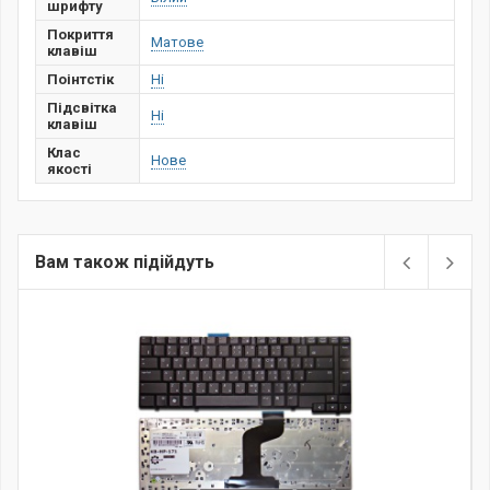
шрифту
Покриття
Матове
клавіш
Поінтстік
Ні
Підсвітка
Ні
клавіш
Клас
Нове
якості
Вам також підійдуть