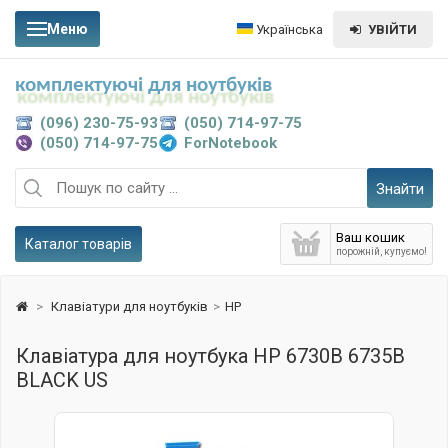
Меню
Українська
УВІЙТИ
комплектуючі для ноутбуків
(096) 230-75-93
(050) 714-97-75
(050) 714-97-75
ForNotebook
Знайти
Ваш кошик
Каталог товарів
порожній, купуємо!
>
Клавіатури для ноутбуків
>
HP
Клавіатура для ноутбука HP 6730B 6735B
BLACK US