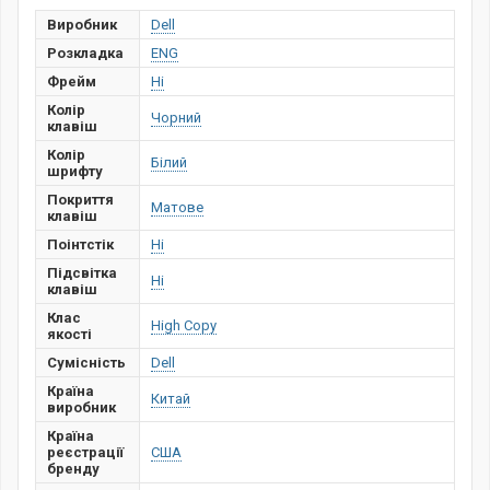
Виробник
Dell
Розкладка
ENG
Фрейм
Ні
Колір
Чорний
клавіш
Колір
Білий
шрифту
Покриття
Матове
клавіш
Поінтстік
Ні
Підсвітка
Ні
клавіш
Клас
High Copy
якості
Сумісність
Dell
Країна
Китай
виробник
Країна
реєстрації
США
бренду