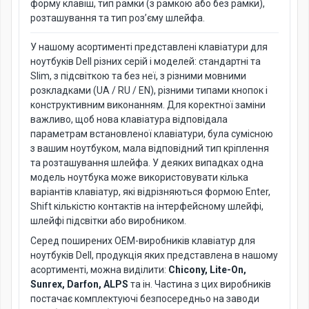
форму клавіш, тип рамки (з рамкою або без рамки),
розташування та тип роз’єму шлейфа.
У нашому асортименті представлені клавіатури для
ноутбуків Dell різних серій і моделей: стандартні та
Slim, з підсвіткою та без неї, з різними мовними
розкладками (UA / RU / EN), різними типами кнопок і
конструктивним виконанням. Для коректної заміни
важливо, щоб нова клавіатура відповідала
параметрам встановленої клавіатури, була сумісною
з вашим ноутбуком, мала відповідний тип кріплення
та розташування шлейфа. У деяких випадках одна
модель ноутбука може використовувати кілька
варіантів клавіатур, які відрізняються формою Enter,
Shift кількістю контактів на інтерфейсному шлейфі,
шлейфі підсвітки або виробником.
Серед поширених OEM-виробників клавіатур для
ноутбуків Dell, продукція яких представлена в нашому
асортименті, можна виділити:
Chicony, Lite-On,
Sunrex, Darfon, ALPS
та ін. Частина з цих виробників
постачає комплектуючі безпосередньо на заводи