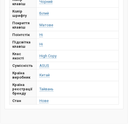
Чорний
клавіш
Колір
Білий
шрифту
Покриття
Матове
клавіш
Поінтстік
Ні
Підсвітка
Ні
клавіш
Клас
High Copy
якості
Сумісність
ASUS
Країна
Китай
виробник
Країна
реєстрації
Тайвань
бренду
Стан
Нове