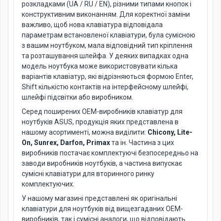
розкладками (UA / RU / EN), різними типами кнопок і
конструктивним виконанням. Для коректної заміни
важливо, щоб нова клавіатура відповідала
параметрам встановленої клавіатури, була сумісною
з вашим ноутбуком, мала відповідний тип кріплення
та розташування шлейфа. У деяких випадках одна
модель ноутбука може використовувати кілька
варіантів клавіатур, які відрізняються формою Enter,
Shift кількістю контактів на інтерфейсному шлейфі,
шлейфі підсвітки або виробником.
Серед поширених OEM-виробників клавіатур для
ноутбуків ASUS, продукція яких представлена в
нашому асортименті, можна виділити:
Chicony, Lite-
On, Sunrex, Darfon, Primax
та ін. Частина з цих
виробників постачає комплектуючі безпосередньо на
заводи виробників ноутбуків, а частина випускає
сумісні клавіатури для вторинного ринку
комплектуючих.
У нашому магазині представлені як оригінальні
клавіатури для ноутбуків від вищезгаданих OEM-
виробників, так і сумісні аналоги, що відповідають