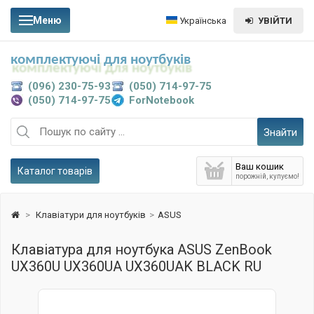
Меню
Українська
УВІЙТИ
комплектуючі для ноутбуків
(096) 230-75-93
(050) 714-97-75
(050) 714-97-75
ForNotebook
Знайти
Ваш кошик
Каталог товарів
порожній, купуємо!
>
Клавіатури для ноутбуків
>
ASUS
Клавіатура для ноутбука ASUS ZenBook
UX360U UX360UA UX360UAK BLACK RU