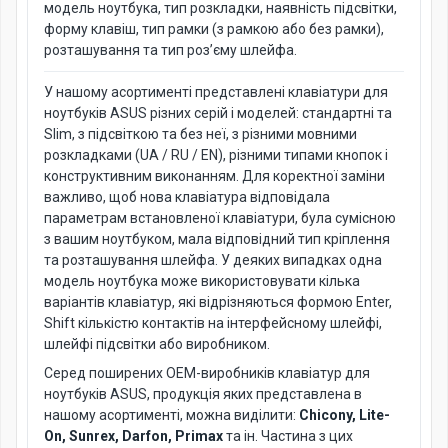
модель ноутбука, тип розкладки, наявність підсвітки,
форму клавіш, тип рамки (з рамкою або без рамки),
розташування та тип роз’єму шлейфа.
У нашому асортименті представлені клавіатури для
ноутбуків ASUS різних серій і моделей: стандартні та
Slim, з підсвіткою та без неї, з різними мовними
розкладками (UA / RU / EN), різними типами кнопок і
конструктивним виконанням. Для коректної заміни
важливо, щоб нова клавіатура відповідала
параметрам встановленої клавіатури, була сумісною
з вашим ноутбуком, мала відповідний тип кріплення
та розташування шлейфа. У деяких випадках одна
модель ноутбука може використовувати кілька
варіантів клавіатур, які відрізняються формою Enter,
Shift кількістю контактів на інтерфейсному шлейфі,
шлейфі підсвітки або виробником.
Серед поширених OEM-виробників клавіатур для
ноутбуків ASUS, продукція яких представлена в
нашому асортименті, можна виділити:
Chicony, Lite-
On, Sunrex, Darfon, Primax
та ін. Частина з цих