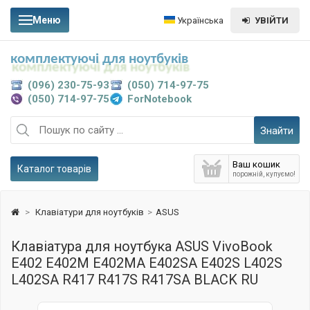
Меню
Українська
УВІЙТИ
комплектуючі для ноутбуків
(096) 230-75-93
(050) 714-97-75
(050) 714-97-75
ForNotebook
Знайти
Ваш кошик
Каталог товарів
порожній, купуємо!
>
Клавіатури для ноутбуків
>
ASUS
Клавіатура для ноутбука ASUS VivoBook
E402 E402M E402MA E402SA E402S L402S
L402SA R417 R417S R417SA BLACK RU