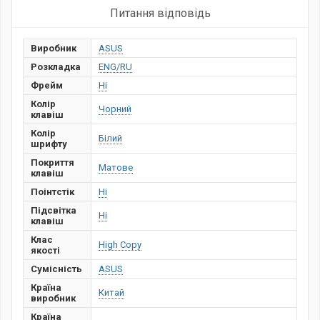
Питання відповідь
Виробник
ASUS
Розкладка
ENG/RU
Фрейм
Ні
Колір
Чорний
клавіш
Колір
Білий
шрифту
Покриття
Матове
клавіш
Поінтстік
Ні
Підсвітка
Ні
клавіш
Клас
High Copy
якості
Сумісність
ASUS
Країна
Китай
виробник
Країна