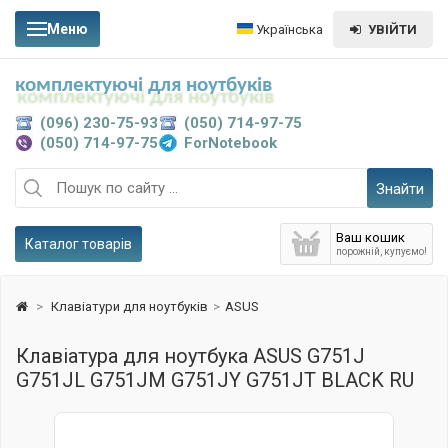
Меню
Українська
УВІЙТИ
комплектуючі для ноутбуків
(096) 230-75-93
(050) 714-97-75
(050) 714-97-75
ForNotebook
Знайти
Ваш кошик
Каталог товарів
порожній, купуємо!
>
Клавіатури для ноутбуків
>
ASUS
Клавіатура для ноутбука ASUS G751J
G751JL G751JM G751JY G751JT BLACK RU