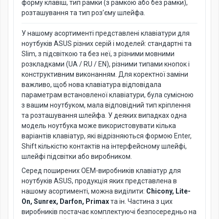
форму клавіш, тип рамки (з рамкою або без рамки),
розташування та тип роз’єму шлейфа.
У нашому асортименті представлені клавіатури для
ноутбуків ASUS різних серій і моделей: стандартні та
Slim, з підсвіткою та без неї, з різними мовними
розкладками (UA / RU / EN), різними типами кнопок і
конструктивним виконанням. Для коректної заміни
важливо, щоб нова клавіатура відповідала
параметрам встановленої клавіатури, була сумісною
з вашим ноутбуком, мала відповідний тип кріплення
та розташування шлейфа. У деяких випадках одна
модель ноутбука може використовувати кілька
варіантів клавіатур, які відрізняються формою Enter,
Shift кількістю контактів на інтерфейсному шлейфі,
шлейфі підсвітки або виробником.
Серед поширених OEM-виробників клавіатур для
ноутбуків ASUS, продукція яких представлена в
нашому асортименті, можна виділити:
Chicony, Lite-
On, Sunrex, Darfon, Primax
та ін. Частина з цих
виробників постачає комплектуючі безпосередньо на