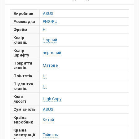
Виробник
ASUS
Розкладка
ENG/RU
Фрейм
Ні
Колір
Чорний
клавіш
Колір
червоний
шрифту
Покриття
Матове
клавіш
Поінтстік
Ні
Підсвітка
Ні
клавіш
Клас
High Copy
якості
Сумісність
ASUS
Країна
Китай
виробник
Країна
реєстрації
Тайвань