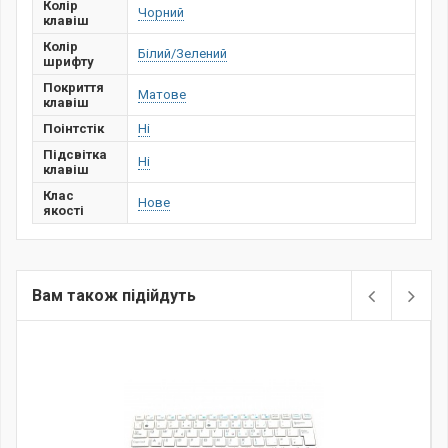
Колір
Чорний
клавіш
Колір
Білий/Зелений
шрифту
Покриття
Матове
клавіш
Поінтстік
Ні
Підсвітка
Ні
клавіш
Клас
Нове
якості
Вам також підійдуть