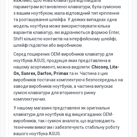
важливо, щоб нова клавіатура відповідала
параметрам встановленої клавіатури, була сумісною
з вашим ноутбуком, мала відповідний тип кріплення
та розташування шлейфа. У деяких випадках одна
модель ноутбука може використовувати кілька
варіантів клавіатур, які відрізняються формою Enter,
Shift кількістю контактів на інтерфейсному шлейфі,
шлейфі підсвітки або виробником.
Серед поширених OEM-виробників клавіатур для
ноутбуків ASUS, продукція яких представлена в
нашому асортименті, можна виділити:
Chicony, Lite-
On, Sunrex, Darfon, Primax
та ін. Частина з цих
виробників постачає комплектуючі безпосередньо на
заводи виробників ноутбуків, а частина випускає
сумісні клавіатури для вторинного ринку
комплектуючих.
У нашому магазині представлені як оригінальні
клавіатури для ноутбуків від вищезгаданих OEM-
виробників, так і сумісні аналоги, що відповідають
технічним вимогам і забезпечують стабільну роботу
вашого ноутбука ASUS.