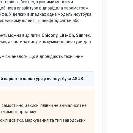
світкою та без неї, з різними мовними
 щоб нова клавіатура відповідала параметрам
ейфа. У деяких випадках одна модель ноутбука
терфейсному шлейфі, шлейфі підсвітки або
нті, можна виділити:
Chicony, Lite-On, Sunrex,
ів, а частина випускає сумісні клавіатури для
умісні аналоги, що відповідають технічним
й варіант клавіатури для ноутбука ASUS.
амостійно, захисні плівки не знімалися і не
 на момент продажу.
нок підсвітки, маркування та тип заводських