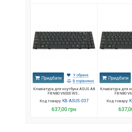
У обране
Придбати
Придбати
В порівнянні
Клавіатура для ноутбука ASUS A8
Клавіатура для н
F8 N80 V6000 W3...
F8 N80 V6
KB-ASUS-037
K
Код товару:
Код товару:
637,00 грн
637,0