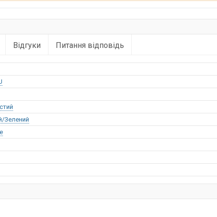
Відгуки
Питання відповідь
U
стий
й/Зелений
е