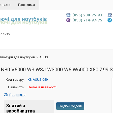
онтакти
Партнерам
(096) 230-75-93
ючі для ноутбуків
(050) 714-97-75
авіатури для ноутбуків
>
ASUS
8 N80 V6000 W3 W3J W3000 W6 W6000 X80 Z99 S
Код товару:
KB-ASUS-059
Наявність:
Немає в наявності
Порівняти
Знятий з
Подібні моделі
виробництва