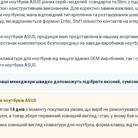
я ноутбуків ASUS різних серій і моделей: стандартні та Slim, з під
опок і конструктивним виконанням. Для коректної заміни важливо,
им ноутбуком, мала відповідний тип кріплення та розташування шл
р, які відрізняються формою Enter, Shift кількістю контактів на ін
 ноутбуків ASUS, продукція яких представлена в нашому асортиме
 постачає комплектуючі безпосередньо на заводи виробників ноутбук
клавіатури для ноутбуків від вищезгаданих OEM-виробників, так і с
го ноутбука ASUS.
 наші менеджери швидко допоможуть підібрати якісний, сумісни
я ноутбуків ASUS
тягом
14 днів
з моменту покупки за умови, що виріб не ремонтувався с
ні, а товар зберіг первинний зовнішній вигляд і стан, у якому був
ика зовнішній вигляд клавіатури для ноутбука, форма клавіш, відті