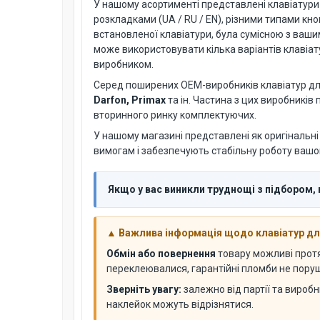
У нашому асортименті представлені клавіатури дл
розкладками (UA / RU / EN), різними типами кн
встановленої клавіатури, була сумісною з ваш
може використовувати кілька варіантів клавіату
виробником.
Серед поширених OEM-виробників клавіатур для
Darfon, Primax
та ін. Частина з цих виробників
вторинного ринку комплектуючих.
У нашому магазині представлені як оригінальні 
вимогам і забезпечують стабільну роботу вашо
Якщо у вас виникли труднощі з підбором,
▲ Важлива інформація щодо клавіатур дл
Обмін або повернення
товару можливі про
переклеювалися, гарантійні пломби не поруше
Зверніть увагу:
залежно від партії та виробн
наклейок можуть відрізнятися.