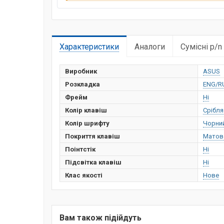
Характеристики
Аналоги
Сумісні p/n
Виробник
ASUS
Розкладка
ENG/R
Фрейм
Ні
Колір клавіш
Срібля
Колір шрифту
Чорни
Покриття клавіш
Матов
Поінтстік
Ні
Підсвітка клавіш
Ні
Клас якості
Нове
Вам також підійдуть