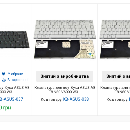
У обране
Знятий з виробництва
Знятий з 
В порівнянні
оутбука ASUS A8
Клавіатура для ноутбука ASUS A8
Клавіатура для 
000 W3...
F8 N80 V6000 W3...
F8 N80 V
B-ASUS-037
KB-ASUS-038
Код товару:
Код товару:
0 грн