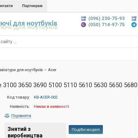
онтакти
Партнерам
(096) 230-75-93
ючі для ноутбуків
(050) 714-97-75
авіатури для ноутбуків
>
Acer
e 3100 3650 3690 5100 5110 5610 5630 5650 568
Код товару:
KB-ACER-002
Наявність:
Немає в наявності
Порівняти
Знятий з
Подібні моделі
виробництва