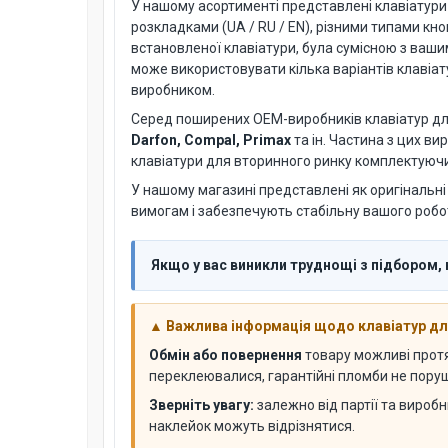
У нашому асортименті представлені клавіатури дл
розкладками (UA / RU / EN), різними типами кн
встановленої клавіатури, була сумісною з ваш
може використовувати кілька варіантів клавіату
виробником.
Серед поширених OEM-виробників клавіатур для
Darfon, Compal, Primax
та ін. Частина з цих в
клавіатури для вторинного ринку комплектуючи
У нашому магазині представлені як оригінальні 
вимогам і забезпечують стабільну вашого робот
Якщо у вас виникли труднощі з підбором, 
▲ Важлива інформація щодо клавіатур для
Обмін або повернення
товару можливі про
переклеювалися, гарантійні пломби не поруше
Зверніть увагу:
залежно від партії та виробн
наклейок можуть відрізнятися.