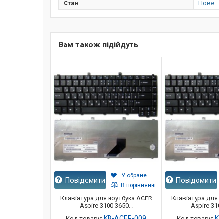
Стан
Нове
Вам також підійдуть
У обране
Повідомити
Повідомити
В порівнянні
Клавіатура для ноутбука ACER
Клавіатура для
Aspire 3100 3650...
Aspire 310
KB-ACER-009
K
Код товару:
Код товару: