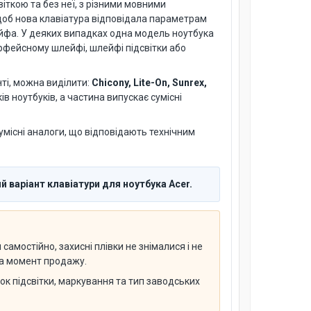
віткою та без неї, з різними мовними
 щоб нова клавіатура відповідала параметрам
ейфа. У деяких випадках одна модель ноутбука
терфейсному шлейфі, шлейфі підсвітки або
ті, можна виділити:
Chicony, Lite-On, Sunrex,
в ноутбуків, а частина випускає сумісні
умісні аналоги, що відповідають технічним
 варіант клавіатури для ноутбука Acer.
амостійно, захисні плівки не знімалися і не
 на момент продажу.
нок підсвітки, маркування та тип заводських