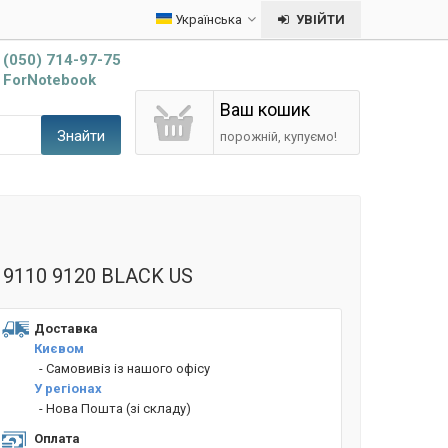
Українська
УВІЙТИ
(050) 714-97-75
ForNotebook
Ваш кошик
Знайти
порожній, купуємо!
0 9110 9120 BLACK US
Доставка
Києвом
- Cамовивіз із нашого офісу
У регіонах
- Нова Пошта (зі складу)
Оплата