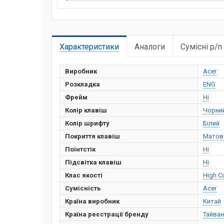
Характеристики
Аналоги
Сумісні p/n
Виробник
Acer
Розкладка
ENG
Фрейм
Ні
Колір клавіш
Чорни
Колір шрифту
Білий
Покриття клавіш
Матов
Поінтстік
Ні
Підсвітка клавіш
Ні
Клас якості
High C
Сумісність
Acer
Країна виробник
Китай
Країна реєстрації бренду
Тайван