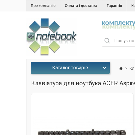
Про компанію
Оплата і доставка
Гарантія
К
комплекту
Каталог товарів
>
Кл
Клавіатура для ноутбука ACER Aspir