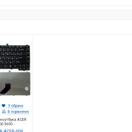
У обране
В порівнянні
 ноутбука ACER
0 3650...
B-ACER-009