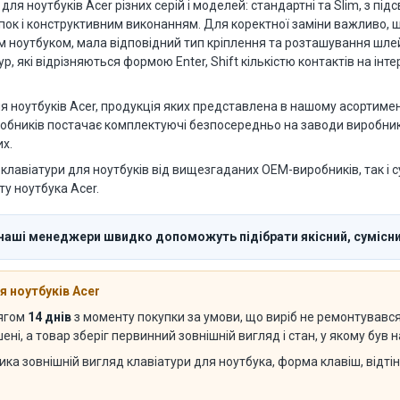
я ноутбуків Acer різних серій і моделей: стандартні та Slim, з підс
опок і конструктивним виконанням. Для коректної заміни важливо,
им ноутбуком, мала відповідний тип кріплення та розташування шл
р, які відрізняються формою Enter, Shift кількістю контактів на ін
 ноутбуків Acer, продукція яких представлена в нашому асортимен
иробників постачає комплектуючі безпосередньо на заводи виробникі
х.
клавіатури для ноутбуків від вищезгаданих OEM-виробників, так і с
у ноутбука Acer.
наші менеджери швидко допоможуть підібрати якісний, сумісний
 ноутбуків Acer
тягом
14 днів
з моменту покупки за умови, що виріб не ремонтувався с
ні, а товар зберіг первинний зовнішній вигляд і стан, у якому був
ика зовнішній вигляд клавіатури для ноутбука, форма клавіш, відті