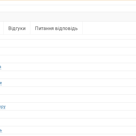
Відгуки
Питання відповідь
й
е
opy
ь