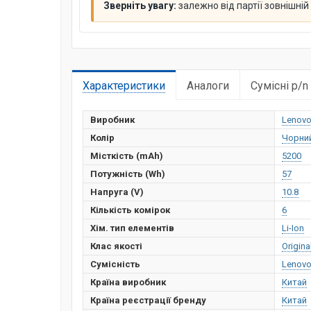
Зверніть увагу:
залежно від партії зовнішні
Характеристики
Аналоги
Сумісні p/n
Виробник
Lenov
Колір
Чорни
Місткість (mAh)
5200
Потужність (Wh)
57
Напруга (V)
10.8
Кількість комірок
6
Хім. тип елементів
Li-Ion
Клас якості
Origina
Сумісність
Lenov
Країна виробник
Китай
Країна реєстрації бренду
Китай