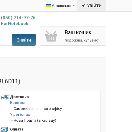
Українська
УВІЙТИ
(050) 714-97-75
ForNotebook
Ваш кошик
Знайти
порожній, купуємо!
8L6D11)
Доставка
Києвом
- Cамовивіз із нашого офісу
У регіонах
- Нова Пошта (зі складу)
Оплата