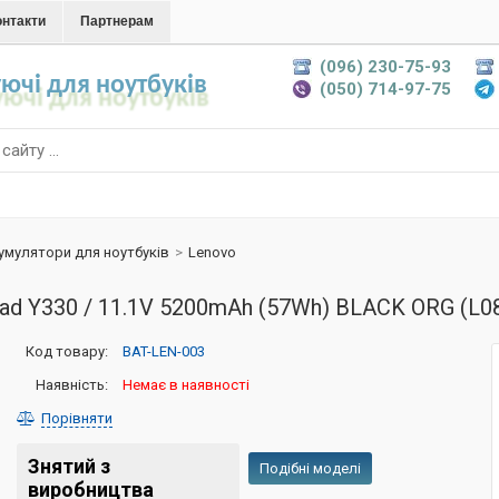
онтакти
Партнерам
(096) 230-75-93
ючі для ноутбуків
(050) 714-97-75
умулятори для ноутбуків
>
Lenovo
ad Y330 / 11.1V 5200mAh (57Wh) BLACK ORG (L0
Код товару:
BAT-LEN-003
Наявність:
Немає в наявності
Порівняти
Знятий з
Подібні моделі
виробництва