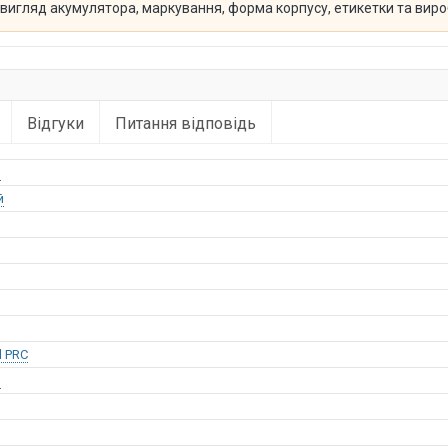
й вигляд акумулятора, маркування, форма корпусу, етикетки та вир
Відгуки
Питання відповідь
o
й
l PRC
o