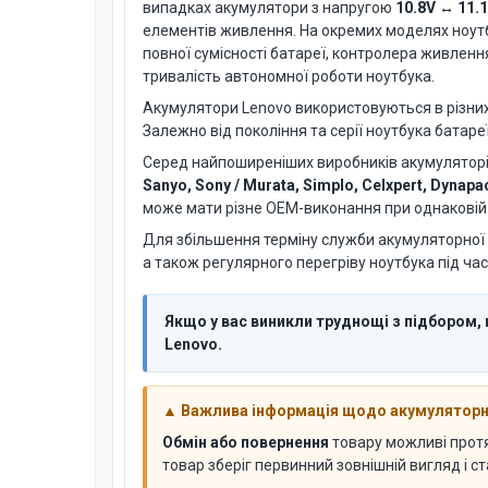
випадках акумулятори з напругою
10.8V ↔ 11.
елементів живлення. На окремих моделях ноут
повної сумісності батареї, контролера живленн
тривалість автономної роботи ноутбука.
Акумулятори Lenovo використовуються в різних с
Залежно від покоління та серії ноутбука батаре
Серед найпоширеніших виробників акумуляторів
Sanyo, Sony / Murata, Simplo, Celxpert, Dynapa
може мати різне OEM-виконання при однаковій с
Для збільшення терміну служби акумуляторної 
а також регулярного перегріву ноутбука під час
Якщо у вас виникли труднощі з підбором,
Lenovo.
▲ Важлива інформація щодо акумуляторни
Обмін або повернення
товару можливі про
товар зберіг первинний зовнішній вигляд і с