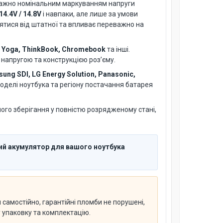
важно номінальним маркуванням напруги
14.4V / 14.8V
і навпаки, але лише за умови
нятися від штатної та впливає переважно на
, Yoga, ThinkBook, Chromebook
та інші.
 напругою та конструкцією роз’єму.
ung SDI, LG Energy Solution, Panasonic,
 моделі ноутбука та регіону постачання батарея
ого зберігання у повністю розрядженому стані,
ний акумулятор для вашого ноутбука
самостійно, гарантійні пломби не порушені,
у упаковку та комплектацію.