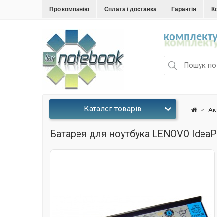
Про компанію
Оплата і доставка
Гарантія
К
комплекту
Каталог товарів
>
Ак
Батарея для ноутбука LENOVO IdeaP