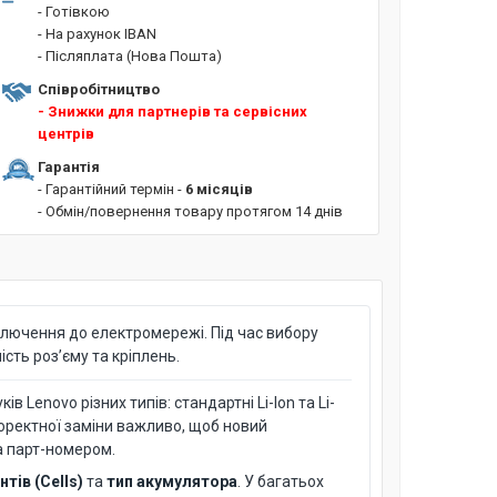
- Готівкою
- На рахунок IBAN
- Післяплата (Нова Пошта)
Співробітництво
- Знижки для партнерів та сервісних
центрів
Гарантія
- Гарантійний термін -
6 місяців
- Обмін/повернення товару протягом 14 днів
лючення до електромережі. Під час вибору
сть роз’єму та кріплень.
 Lenovo різних типів: стандартні Li-Ion та Li-
коректної заміни важливо, щоб новий
а парт-номером.
тів (Cells)
та
тип акумулятора
. У багатьох