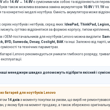
1V
або
14.4V ↔ 14.8V
є сумісними між собою та відрізняються пере
буків також можлива взаємна заміна акумуляторів
10.8V / 11.1V
на
я та конкретної моделі ноутбука. Ємність акумулятора може відріз
еріях ноутбуків і нетбуків, серед яких:
IdeaPad, ThinkPad, Legion
ї можуть суттєво відрізнятися за формою корпусу, типом кріплення,
 і OEM-постачальників для ноутбуків Lenovo можна виділити:
Sams
ck, BYD, Sunwoda, Desay, Coslight, BAK
та інші. Залежно від партії,
умісності та технічних параметрах.
батареї Lenovo рекомендується уникати глибокого розряду, тривал
 експлуатації.
 наші менеджери швидко допоможуть підібрати якісний і суміс
х батарей для ноутбуків Lenovo
тягом
14 днів
з моменту покупки за умови, що виріб не ремонтувався 
тан, у якому був на момент продажу, а також збережено оригінальн