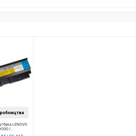
иробництва
утбука LENOVO
330 /...