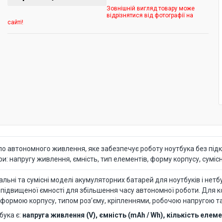
Зовнішній вигляд товару може
відрізнятися від фотографії на
сайті!
о автономного живлення, яке забезпечує роботу ноутбука без підк
 напругу живлення, ємність, тип елементів, форму корпусу, сумісні
ьні та сумісні моделі акумуляторних батарей для ноутбуків і нетбуків
 підвищеної ємності для збільшення часу автономної роботи. Для 
 формою корпусу, типом роз’єму, кріпленнями, робочою напругою т
бука є:
напруга живлення (V), ємність (mAh / Wh), кількість елемен