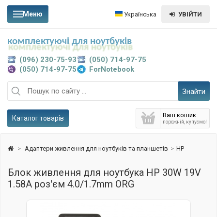
Меню
Українська
УВІЙТИ
комплектуючі для ноутбуків
(096) 230-75-93
(050) 714-97-75
(050) 714-97-75
ForNotebook
Знайти
Ваш кошик
Каталог товарів
порожній, купуємо!
>
Адаптери живлення для ноутбуків та планшетів
>
HP
Блок живлення для ноутбука HP 30W 19V
1.58A роз'єм 4.0/1.7mm ORG