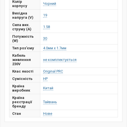
Колір
Чорний
корпусу
Вихідна
19
напруга (V)
Сила вих.
1.58
струму (А)
Потужність
30
(W)
Тип роз'єму
4.0мм х 1.7мм
Кабель
живлення
не комплектується
230V
Клас якості
Original PRC
Сумісність
HP
Країна
Китай
виробник
Країна
реєстрації
Тайвань
бренду
Стан
Нове