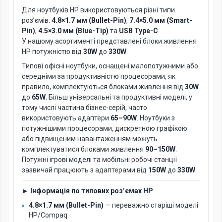
Для ноутбуків HP використовуються різні типи
роз’ємів:
4.8×1.7 мм (Bullet-Pin)
,
7.4×5.0 мм (Smart-
Pin)
,
4.5×3.0 мм (Blue-Tip)
та
USB Type-C
.
У нашому асортименті представлені блоки живлення
HP потужністю від
30W
до
330W
.
Типові офісні ноутбуки, оснащені малопотужними або
середніми за продуктивністю процесорами, як
правило, комплектуються блоками живлення від
30W
до
65W
. Більш універсальні та продуктивні моделі, у
тому числі частина бізнес-серій, часто
використовують адаптери
65–90W
. Ноутбуки з
потужнішими процесорами, дискретною графікою
або підвищеним навантаженням можуть
комплектуватися блоками живлення
90–150W
.
Потужні ігрові моделі та мобільні робочі станції
зазвичай працюють з адаптерами від
150W
до
330W
.
► Інформація по типових роз’ємах HP
4.8×1.7 мм (Bullet-Pin)
— переважно старіші моделі
HP/Compaq.