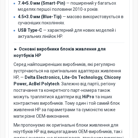
7.4×5.0 мм (Smart-Pin)
— поширений у багатьох
моделях першої половини 2010-х років.
4.5×3.0 мм (Blue-Tip)
— масово використовується в
сучасніших поколіннях.
USB Type-C
— характерний для нових моделей і
актуальних лінійок HP.
► Основні виробники блоків живлення для
ноутбуків HP
Серед найпоширеніших виробників, які регулярно
зустрічаються на оригінальних адаптерах живлення
HP, —
Delta Electronics, Lite-On Technology, Chicony
Power, AcBel Polytech
. Залежно від партії, регіону
постачання та конкретного парт-номера також
можуть траплятися адаптери від
HiPro
та інших
контрактних виробників. Тому один і той самий блок
живлення HP за параметрами та сумісністю може
мати різне OEM-виконання.
Ми пропонуємо як оригінальні блоки живлення для
ноутбуків HP від вищезгаданих OEM-виробників, так і