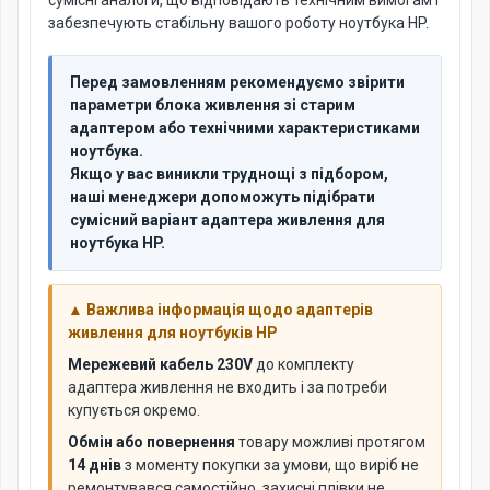
сумісні аналоги, що відповідають технічним вимогам і
забезпечують стабільну вашого роботу ноутбука HP.
Перед замовленням рекомендуємо звірити
параметри блока живлення зі старим
адаптером або технічними характеристиками
ноутбука.
Якщо у вас виникли труднощі з підбором,
наші менеджери допоможуть підібрати
сумісний варіант адаптера живлення для
ноутбука HP.
▲ Важлива інформація щодо адаптерів
живлення для ноутбуків HP
Мережевий кабель 230V
до комплекту
адаптера живлення не входить і за потреби
купується окремо.
Обмін або повернення
товару можливі протягом
14 днів
з моменту покупки за умови, що виріб не
ремонтувався самостійно, захисні плівки не