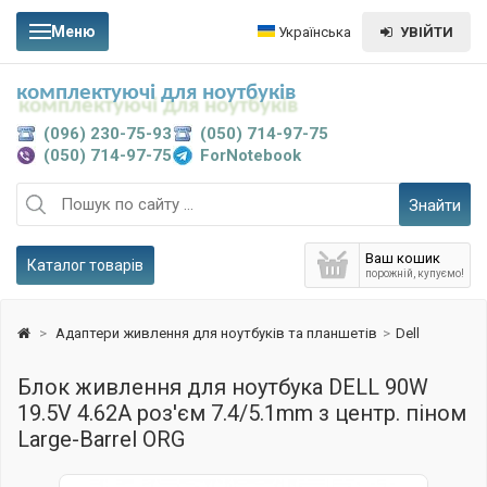
Меню
Українська
УВІЙТИ
комплектуючі для ноутбуків
(096) 230-75-93
(050) 714-97-75
(050) 714-97-75
ForNotebook
Знайти
Ваш кошик
Каталог товарів
порожній, купуємо!
>
Адаптери живлення для ноутбуків та планшетів
>
Dell
Блок живлення для ноутбука DELL 90W
19.5V 4.62A роз'єм 7.4/5.1mm з центр. піном
Large-Barrel ORG