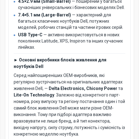
4.5×2.9 мм (Small-Barrel)
— поширений у багатьох
сучасніших універсальних і бізнесових моделях Dell.
7.4×5.1 мм (Large-Barrel)
— характерний для
багатьох класичних ноутбуків Dell, потужних
моделей, робочих станцій та частини ігрових серій.
USB Type-C
— активно використовується в нових
поколіннях Latitude, XPS, Inspiron та інших сучасних
лінійках.
► Основні виробники блоків живлення для
ноутбуків Dell
Серед найпоширеніших OEM-виробників, які
регулярно зустрічаються на оригінальних адаптерах
живлення Dell, —
Delta Electronics, Chicony Power
та
Lite-On Technology
. Залежно від конкретного парт-
номера, року випуску та регіону постачання один і той
самий блок живлення Dell може мати різне OEM-
виконання. Тому при підборі адаптера важливо
враховувати не лише бренд, а й тип конектора,
вихідну напругу, силу струму, потужність і сумісність із
конкретною моделлю ноутбука.