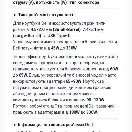
струму (A), потужність (W)
і
тип конектора
.
► Типи роз’ємів і потужності
Для ноутбуків Dell використовуються різні типи
роз’ємів:
4.5×3.0 мм (Small-Barrel)
,
7.4×5.1 мм
(Large-Barrel)
та
USB Type-C
.
У нашому асортименті представлені блоки живлення
Dell потужністю від
45W
до
330W
.
Типові офісні ноутбуки, оснащені малопотужними або
середніми за продуктивністю процесорами, як
правило, комплектуються блоками живлення від
60W
до
65W
. Більш універсальні та бізнесові моделі часто
використовують адаптери
65–90W
. Ноутбуки з
потужнішими процесорами, дискретною графікою
або підвищеним навантаженням можуть
комплектуватися блоками живлення
90–130W
.
Потужні робочі станції та ігрові моделі Dell зазвичай
працюють з адаптерами від
180W
до
330W
.
► Інформація по типових роз’ємах Dell