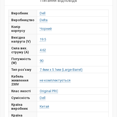
Питання відповідь
Виробник
Dell
Виробництво
Delta
Колір
Чорний
корпусу
Вихідна
19.5
напруга (V)
Сила вих.
4.62
струму (А)
Потужність
90
(W)
Тип роз'єму
7.4мм x 5.1мм (Large-Barrel)
Кабель
живлення
не комплектується
230V
Клас якості
Original PRC
Сумісність
Dell
Країна
Китай
виробник
Країна