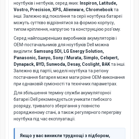
ноутбуків і нетбуків, серед яких:
Inspiron, Latitude,
Vostro, Precision, XPS, Alienware, Chromebook
та
інші. Залежно від покоління та серії ноутбука батареї
можуть суттєво відрізнятися за формою корпусу,
типом кріплення, напругою та конструкцією роз’єму.
Серед найпоширеніших виробників акумуляторів і
OEM-постачальників для ноутбуків Dell можна
виділити:
Samsung SDI, LG Energy Solution,
Panasonic, Sanyo, Sony / Murata, Simplo, Celxpert,
Dynapack, BYD, Sunwoda, Desay, Coslight, BAK
та інші.
Залежно від партії, моделі ноутбука та регіону
постачання батарея може мати різне OEM-виконання
при однаковій сумісності та технічних параметрах.
Для збільшення терміну служби акумуляторної
батареї Dell рекомендується уникати глибокого
розряду, тривалого зберігання у повністю
розрядженому стані, а також регулярного перегріву
ноутбука під час експлуатації.
Якщо у вас виникли труднощі з підбором,