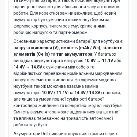
та Li-Polymer батареї, а також посилені акумулятори
підвищеної ємності для збільшення часу автономної
роботи. Для коректної заміни важливо, щоб новий
акумулятор був сумісний з вашим ноутбуком за
формою корпусу, типом роз’єму, кріпленнями,
робочою напругою та парт-номером.
Основними характеристиками батареї для ноутбука є:
напруга живлення (V), ємність (mAh / Wh), кількість
елементів (Cells)
та
тип акумулятора
. У багатьох
випадках акумулятори з напругою
10.8V ↔ 11.1V
або
14.4V ↔ 14.8V
є сумісними між собою та
відрізняються переважно номінальним маркуванням
напруги елементів живлення. На окремих моделях
ноутбуків також можлива взаємна заміна
акумуляторів
10.8V / 11.1V
на
14.4V / 14.8V
і навпаки,
але лише за умови повної сумісності батареї,
контролера живлення та конкретної моделі ноутбука.
Ємність акумулятора може відрізнятися від штатної
та впливає переважно на тривалість автономної
роботи ноутбука.
Акумулятори Dell використовуються в різних серіях