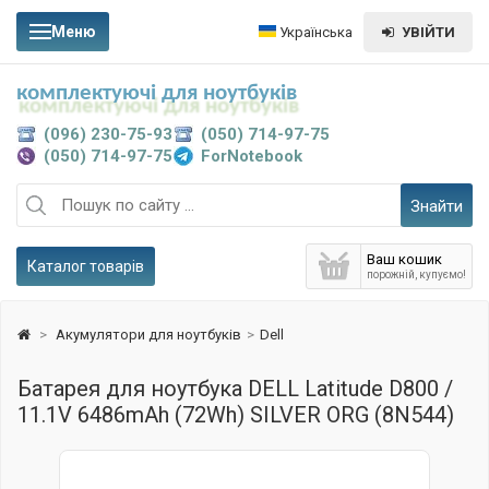
Меню
Українська
УВІЙТИ
комплектуючі для ноутбуків
(096) 230-75-93
(050) 714-97-75
(050) 714-97-75
ForNotebook
Знайти
Ваш кошик
Каталог товарів
порожній, купуємо!
>
Акумулятори для ноутбуків
>
Dell
Батарея для ноутбука DELL Latitude D800 /
11.1V 6486mAh (72Wh) SILVER ORG (8N544)