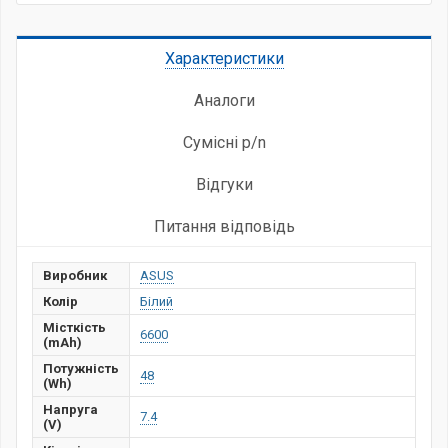
Характеристики
Аналоги
Сумісні p/n
Відгуки
Питання відповідь
Виробник
ASUS
Колір
Білий
Місткість
6600
(mAh)
Потужність
48
(Wh)
Напруга
7.4
(V)