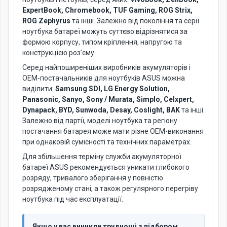
ExpertBook, Chromebook, TUF Gaming, ROG Strix,
ROG Zephyrus
та інші. Залежно від покоління та серії
ноутбука батареї можуть суттєво відрізнятися за
формою корпусу, типом кріплення, напругою та
конструкцією роз’єму.
Серед найпоширеніших виробників акумуляторів і
OEM-постачальників для ноутбуків ASUS можна
виділити:
Samsung SDI, LG Energy Solution,
Panasonic, Sanyo, Sony / Murata, Simplo, Celxpert,
Dynapack, BYD, Sunwoda, Desay, Coslight, BAK
та інші.
Залежно від партії, моделі ноутбука та регіону
постачання батарея може мати різне OEM-виконання
при однаковій сумісності та технічних параметрах.
Для збільшення терміну служби акумуляторної
батареї ASUS рекомендується уникати глибокого
розряду, тривалого зберігання у повністю
розрядженому стані, а також регулярного перегріву
ноутбука під час експлуатації.
Якщо у вас виникли труднощі з підбором,