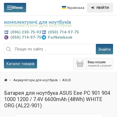
Меню
Українська
УВІЙТИ
комплектуючі для ноутбуків
(096) 230-75-93
(050) 714-97-75
(050) 714-97-75
ForNotebook
Знайти
Ваш кошик
Каталог товарів
порожній, купуємо!
>
Акумулятори для ноутбуків
>
ASUS
Батарея для ноутбука ASUS Eee PC 901 904
1000 1200 / 7.4V 6600mAh (48Wh) WHITE
ORG (AL22-901)