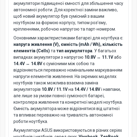
акумулятори підвищеної ємності для збільшення часу
автономної роботи. Для коректної заміни важливо,
щоб новий акумулятор був сумісний з вашим
ноутбуком за формою корпусу, типом роз’єму,
кріпленнями, робочою напругою та парт-номером.
Основними характеристиками батареї для ноутбука є:
напруга живлення (V), ємність (mAh / Wh), кількість
елементів (Cells)
та
тип акумулятора
. У багатьох
випадках акумулятори з напругою
10.8V ↔ 11.1V
або
14.4V ↔ 14.8V
є сумісними між собою та
відрізняються переважно номінальним маркуванням
напруги елементів живлення. На окремих моделях
ноутбуків також можлива взаємна заміна
акумуляторів
10.8V / 11.1V
на
14.4V / 14.8V
і навпаки,
але лише за умови повної сумісності батареї,
контролера живлення та конкретної моделі ноутбука.
Ємність акумулятора може відрізнятися від штатної
та впливає переважно на тривалість автономної
роботи ноутбука.
Акумулятори ASUS використовуються в різних серіях
ноутбуків і нетбуків, серед яких:
Vivobook, ZenBook,