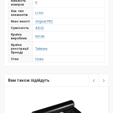
Кількість
6
комірок
Хім. тип
Li-Ion
елементів
Клас якості
Original PRC
Сумісність
ASUS
Країна
Китай
виробник
Країна
реєстрації
Тайвань
бренду
Стан
Нове
Вам також підійдуть