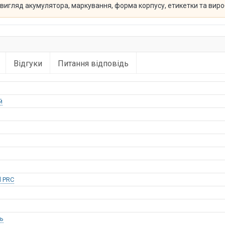
й вигляд акумулятора, маркування, форма корпусу, етикетки та вир
Відгуки
Питання відповідь
й
l PRC
ь