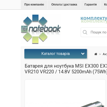
Про компанію
Оплата і доставка
Гарантія
К
комплекту
Каталог товарів
>
Ак
Батарея для ноутбука MSI EX300 E
VR210 VR220 / 14.8V 5200mAh (75Wh