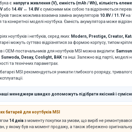
бука є:
напруга живлення (V), ємність (mAh / Wh), кількість елемен
1V
або
14.4V ↔ 14.8V
є сумісними між собою та відрізняються пере
буків також можлива взаємна заміна акумуляторів
10.8V / 11.1V
на
я та конкретної моделі ноутбука. Ємність акумулятора може відріз
ях ноутбуків і нетбуків, серед яких:
Modern, Prestige, Creator, Kata
батареї можуть суттєво відрізнятися за формою корпусу, типом кріпл
 і OEM-постачальників для ноутбуків MSI можна виділити:
Samsung
, Sunwoda, Desay, Coslight, BAK
та інші. Залежно від партії, моделі
ості та технічних параметрах.
батареї MSI рекомендується уникати глибокого розряду, тривалого 
ксплуатації.
 наші менеджери швидко допоможуть підібрати якісний і сумісн
х батарей для ноутбуків MSI
тягом
14 днів
з моменту покупки за умови, що виріб не ремонтувався 
тан, у якому був на момент продажу, а також збережено оригінальн