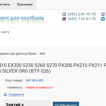
онтакти
Партнерам
(096) 230-75-93
ючі для ноутбуків
(050) 714-97-75
умулятори для ноутбуків
>
MSI
X310 EX320 S250 S260 S270 PX200 PX210 PX211
) SILVER ORG (BTY-S26)
Код товару:
BAT-MSI-003
Наявність:
Немає в наявності
Порівняти
Знятий з
Подібні моделі