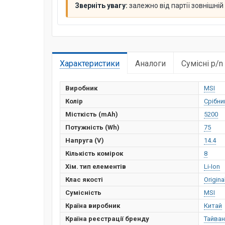
Зверніть увагу:
залежно від партії зовнішні
Характеристики
Аналоги
Сумісні p/n
Виробник
MSI
Колір
Срібни
Місткість (mAh)
5200
Потужність (Wh)
75
Напруга (V)
14.4
Кількість комірок
8
Хім. тип елементів
Li-Ion
Клас якості
Origina
Сумісність
MSI
Країна виробник
Китай
Країна реєстрації бренду
Тайван