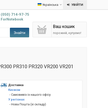
Українська
УВІЙТИ
(050) 714-97-75
ForNotebook
Ваш кошик
Знайти
порожній, купуємо!
 PR300 PR310 PR320 VR200 VR201
Доставка
Києвом
- Cамовивіз із нашого офісу
У регіонах
- Нова Пошта (зі складу)