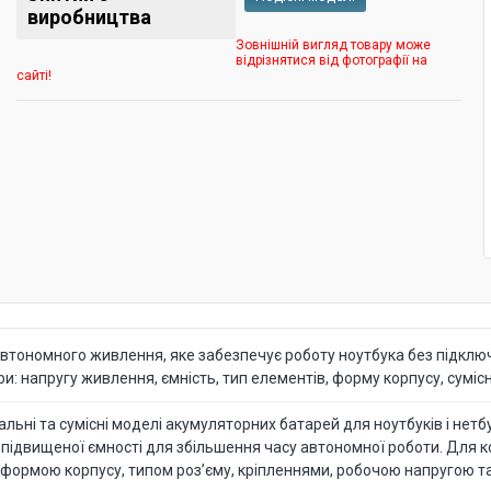
виробництва
Зовнішній вигляд товару може
відрізнятися від фотографії на
сайті!
тономного живлення, яке забезпечує роботу ноутбука без підключ
 напругу живлення, ємність, тип елементів, форму корпусу, сумісні
ьні та сумісні моделі акумуляторних батарей для ноутбуків і нетбуків
 підвищеної ємності для збільшення часу автономної роботи. Для 
 формою корпусу, типом роз’єму, кріпленнями, робочою напругою т