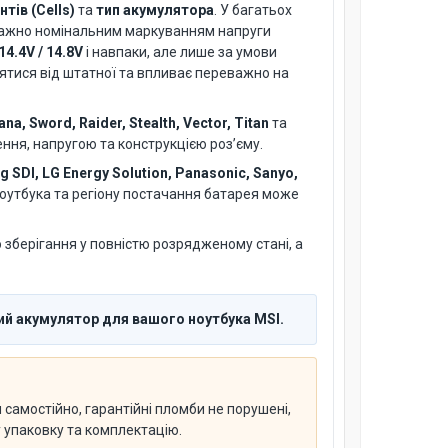
тів (Cells)
та
тип акумулятора
. У багатьох
важно номінальним маркуванням напруги
14.4V / 14.8V
і навпаки, але лише за умови
нятися від штатної та впливає переважно на
na, Sword, Raider, Stealth, Vector, Titan
та
ення, напругою та конструкцією роз’єму.
 SDI, LG Energy Solution, Panasonic, Sanyo,
 ноутбука та регіону постачання батарея може
зберігання у повністю розрядженому стані, а
ий акумулятор для вашого ноутбука MSI.
самостійно, гарантійні пломби не порушені,
у упаковку та комплектацію.