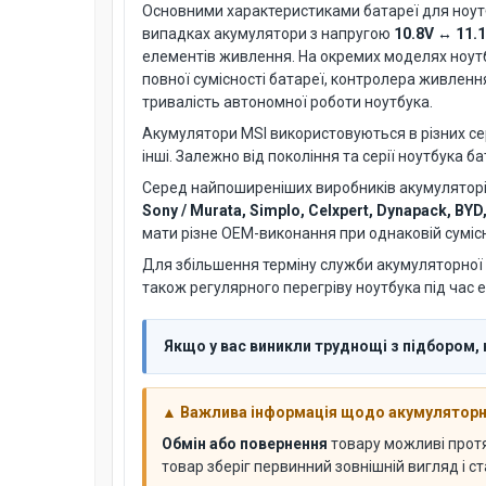
Основними характеристиками батареї для ноут
випадках акумулятори з напругою
10.8V ↔ 11.
елементів живлення. На окремих моделях ноут
повної сумісності батареї, контролера живленн
тривалість автономної роботи ноутбука.
Акумулятори MSI використовуються в різних сері
інші. Залежно від покоління та серії ноутбука 
Серед найпоширеніших виробників акумуляторів
Sony / Murata, Simplo, Celxpert, Dynapack, BYD
мати різне OEM-виконання при однаковій сумісн
Для збільшення терміну служби акумуляторної 
також регулярного перегріву ноутбука під час е
Якщо у вас виникли труднощі з підбором,
▲ Важлива інформація щодо акумуляторни
Обмін або повернення
товару можливі про
товар зберіг первинний зовнішній вигляд і с